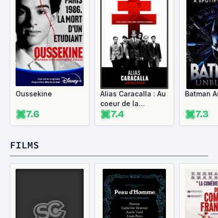
Oussekine
Alias Caracalla : Au
Batman A
coeur de la
7.6
7.4
7.3
resistance
FILMS