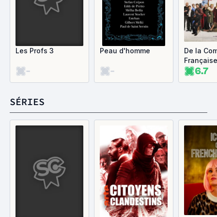
Les Profs 3
Peau d'homme
De la Co
Français
-
-
6.7
SÉRIES