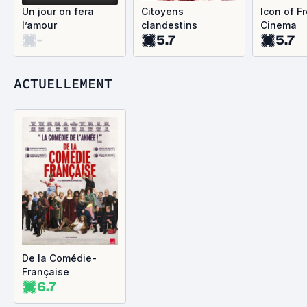
Un jour on fera
Citoyens
Icon of F
l’amour
clandestins
Cinema
-
5.7
5.7
ACTUELLEMENT
De la Comédie-
Française
6.7