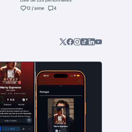
12 j'aime
4