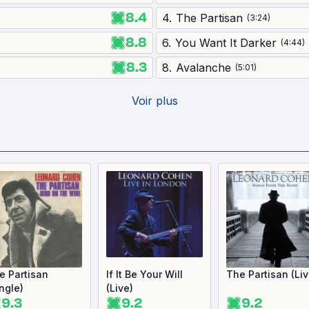
8.4
4
.
The Partisan
(
3:24
)
8.8
6
.
You Want It Darker
(
4:44
)
8.3
8
.
Avalanche
(
5:01
)
Voir plus
e Partisan
If It Be Your Will
The Partisan (Liv
ingle)
(Live)
9.3
9.2
9.2