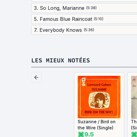
3
.
So Long, Marianne
(
5:38
)
5
.
Famous Blue Raincoat
(
5:10
)
7
.
Everybody Knows
(
5:36
)
LES MIEUX NOTÉES
Suzanne / Bird on
Th
the Wire (Single)
(S
9.5