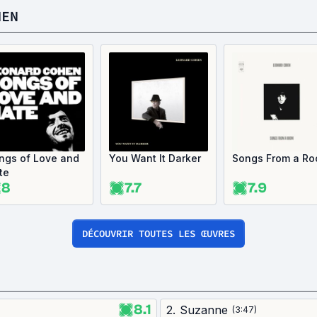
HEN
ngs of Love and
You Want It Darker
Songs From a R
te
8
7.7
7.9
DÉCOUVRIR TOUTES LES ŒUVRES
8.1
2
.
Suzanne
(
3:47
)