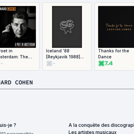
Poet in
Iceland '88
Thanks for the
sterdam: The
[Reykjavik 1988]
Dance
-
-
7.4
ll 1980 and 1988
[Live] (Live)
oadcasts (Live)
NARD COHEN
uis-je ?
A la conquête des discograph
Les artistes musicaux
 312 personnalités