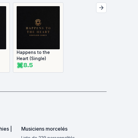
Happens to the
Heart (Single)
8.5
ies |
Musiciens morcelés
Liste de 229 personnalités