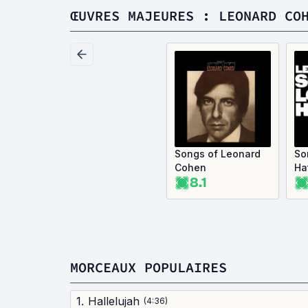
ŒUVRES MAJEURES : LEONARD CO
Songs of Leonard
So
Cohen
Ha
8.1
MORCEAUX POPULAIRES
1
.
Hallelujah
(
4:36
)