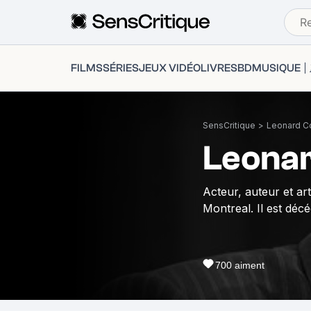
FILMS
SÉRIES
JEUX VIDÉO
LIVRES
BD
MUSIQUE
SensCritique
>
Leonard C
Leona
Acteur, auteur et ar
Montreal. Il est déc
700
aiment