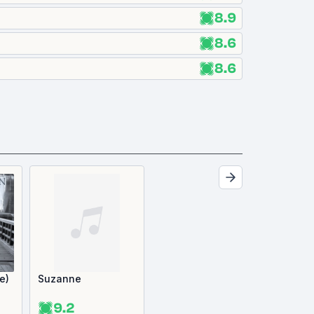
8.9
8.6
8.6
e)
Suzanne
9.2