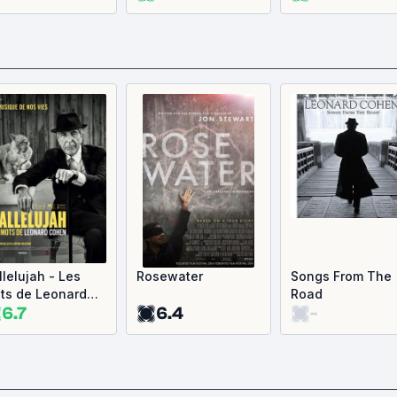
llelujah - Les
Rosewater
Songs From The
ts de Leonard
Road
6.7
6.4
-
hen