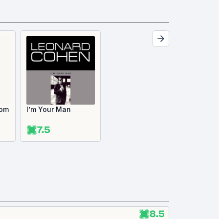
oom
I’m Your Man
7.5
8.5