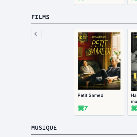
FILMS
Petit Samedi
Ha
mo
7
Co
MUSIQUE