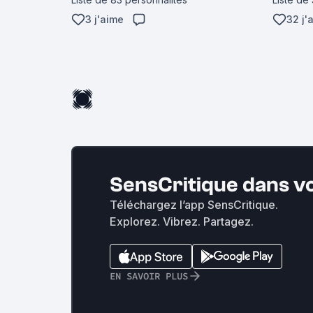
3 j'aime
32 j'
SensCritique dans v
Téléchargez l’app SensCritique.
Explorez. Vibrez. Partagez.
EN SAVOIR PLUS