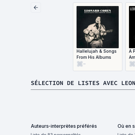
Hallelujah & Songs
A 
From His Albums
Am
-
Fu
Br
SÉLECTION DE LISTES AVEC LEO
Auteurs-interprètes préférés
Où en s
Liste de 83 personnalités
Liste de