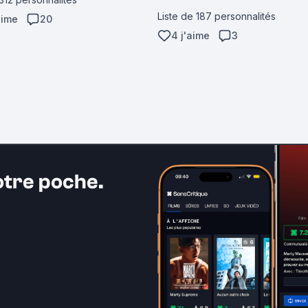
Liste de 187 personnalités
aime
20
4 j'aime
3
otre poche.