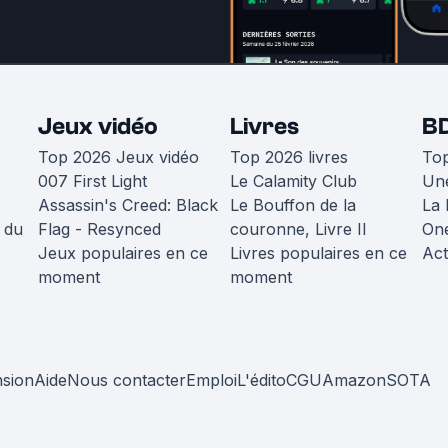
Jeux vidéo
Livres
B
Top 2026 Jeux vidéo
Top 2026 livres
To
007 First Light
Le Calamity Club
Une
Assassin's Creed: Black
Le Bouffon de la
La 
 du
Flag - Resynced
couronne, Livre II
One
Jeux populaires en ce
Livres populaires en ce
Act
moment
moment
nsion
Aide
Nous contacter
Emploi
L'édito
CGU
Amazon
SOTA