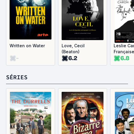
Written on Water
Love, Cecil
Leslie Ca
(Beaton)
Française
-
6.2
6.8
Hollywoo
Américain
SÉRIES