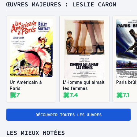
ŒUVRES MAJEURES : LESLIE CARON
Un Américain à
L'Homme qui aimait
Paris brûl
Paris
les femmes
7
7.4
7.1
DÉCOUVRIR TOUTES LES ŒUVRES
LES MIEUX NOTÉES