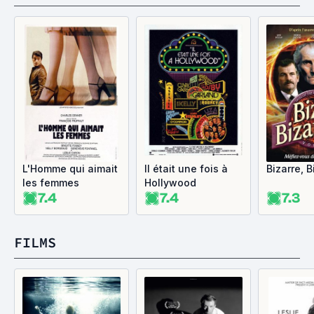
L'Homme qui aimait
Il était une fois à
Bizarre, B
les femmes
Hollywood
7.4
7.4
7.3
FILMS