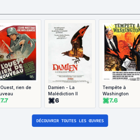
'Ouest, rien de
Damien - La
Tempête à
uveau
Malédiction II
Washington
7.7
6
7.6
DÉCOUVRIR TOUTES LES ŒUVRES