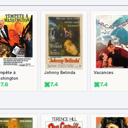
mpête à
Johnny Belinda
Vacances
shington
7.6
7.4
7.4