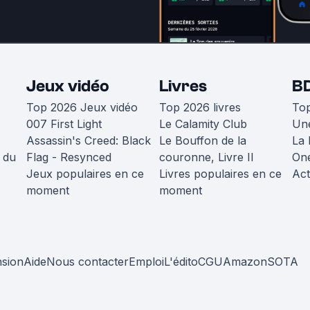
Jeux vidéo
Livres
B
Top 2026 Jeux vidéo
Top 2026 livres
To
007 First Light
Le Calamity Club
Une
Assassin's Creed: Black
Le Bouffon de la
La 
 du
Flag - Resynced
couronne, Livre II
One
Jeux populaires en ce
Livres populaires en ce
Act
moment
moment
nsion
Aide
Nous contacter
Emploi
L'édito
CGU
Amazon
SOTA