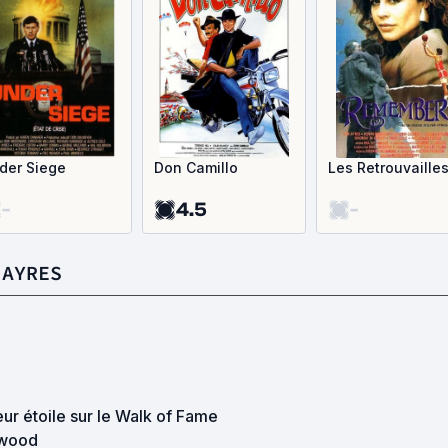
der Siege
Don Camillo
Les Retrouvaille
-
4.5
-
 AYRES
leur étoile sur le Walk of Fame
ywood