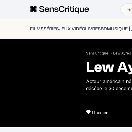
FILMS
SÉRIES
JEUX VIDÉO
LIVRES
BD
MUSIQUE
SensCritique
>
Lew Ayres
Lew A
Acteur américain né 
décédé le 30 décemb
11
aiment