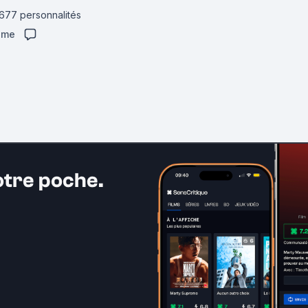
 677 personnalités
aime
otre poche.