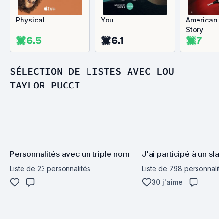
Physical
You
American 
Story
6.5
6.1
7
SÉLECTION DE LISTES AVEC LOU
TAYLOR PUCCI
Personnalités avec un triple nom
J'ai participé à un sl
Liste de 23 personnalités
Liste de 798 personnali
30 j'aime