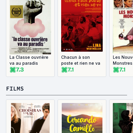
La Classe ouvrière
Chacun à son
Les Nouv
va au paradis
poste et rien ne va
Monstres
7.3
7.1
7.1
FILMS