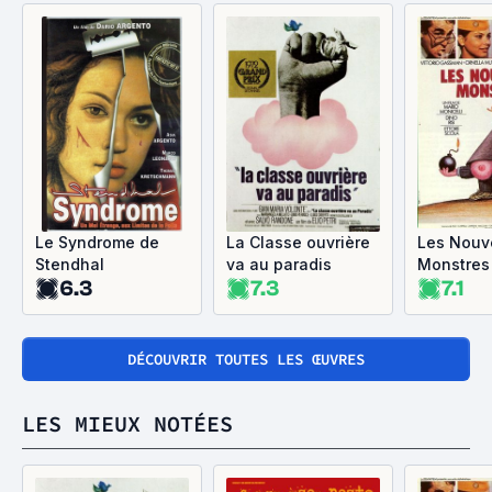
Le Syndrome de
La Classe ouvrière
Les Nouv
Stendhal
va au paradis
Monstres
6.3
7.3
7.1
DÉCOUVRIR TOUTES LES ŒUVRES
LES MIEUX NOTÉES