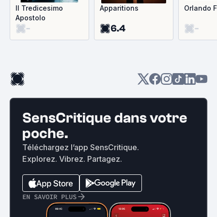
Il Tredicesimo
Apparitions
Orlando F
Apostolo
-
6.4
-
SensCritique dans votre
poche.
Téléchargez l’app SensCritique.
Explorez. Vibrez. Partagez.
EN SAVOIR PLUS