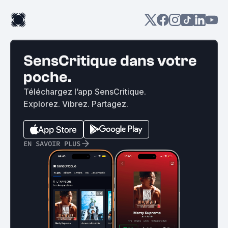
SensCritique dans votre
poche.
Téléchargez l’app SensCritique.
Explorez. Vibrez. Partagez.
EN SAVOIR PLUS