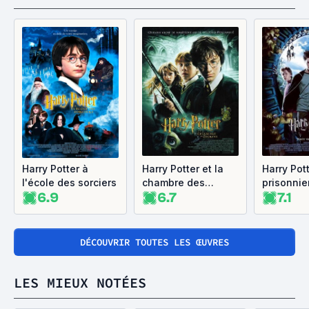
Harry Potter à
Harry Potter et la
Harry Pott
l'école des sorciers
chambre des
prisonnie
6.9
6.7
7.1
secrets
d'Azkaba
DÉCOUVRIR TOUTES LES ŒUVRES
LES MIEUX NOTÉES