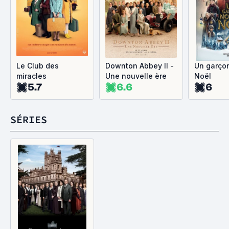
Le Club des
Downton Abbey II -
Un garço
miracles
Une nouvelle ère
Noël
5.7
6.6
6
SÉRIES