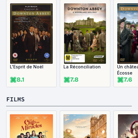
L'Esprit de Noël
La Réconciliation
Un châte
Écosse
8.1
7.8
7.6
FILMS