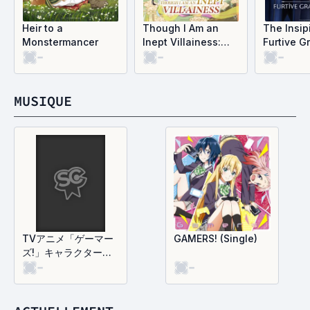
Heir to a
Though I Am an
The Insip
Monstermancer
Inept Villainess:
Furtive G
-
-
-
Tale of the
The Thro
Butterfly-Rat Body
Swap in the Maiden
Court
MUSIQUE
TVアニメ「ゲーマー
GAMERS! (Single)
ズ!」キャラクターソ
-
-
ングミニアルバム
(EP)