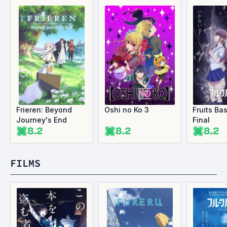
Frieren: Beyond
Oshi no Ko 3
Fruits Ba
Journey's End
Final
8.2
8.2
8.2
FILMS