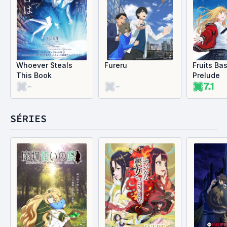
Whoever Steals
Fureru
Fruits Bas
This Book
Prelude
-
-
7.1
SÉRIES