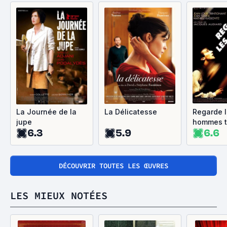
La Journée de la
La Délicatesse
Regarde 
jupe
hommes 
6.3
5.9
6.6
DÉCOUVRIR TOUTES LES ŒUVRES
LES MIEUX NOTÉES