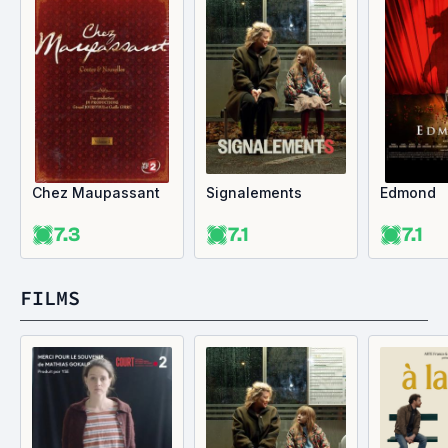
Chez Maupassant
Signalements
Edmond
7.3
7.1
7.1
FILMS