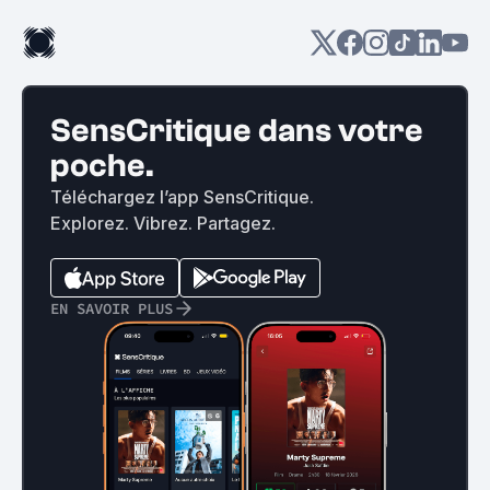
SensCritique dans votre
poche.
Téléchargez l’app SensCritique.
Explorez. Vibrez. Partagez.
EN SAVOIR PLUS