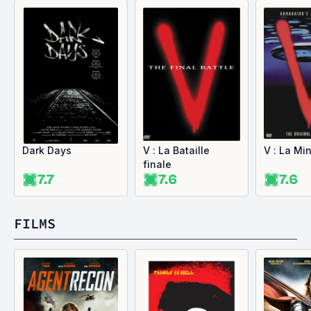
Dark Days
V : La Bataille
V : La Mi
finale
7.7
7.6
7.6
FILMS