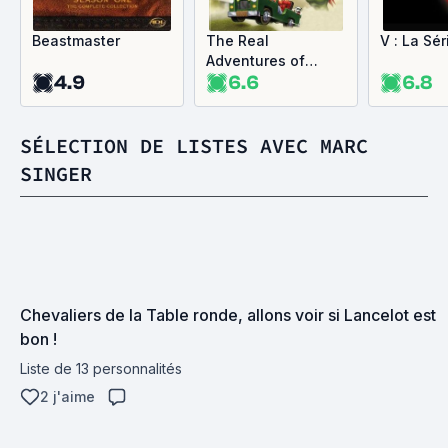
Beastmaster
The Real
V : La Sér
Adventures of
4.9
6.6
6.8
Jonny Quest
SÉLECTION DE LISTES AVEC MARC
SINGER
Chevaliers de la Table ronde, allons voir si Lancelot est 
bon !
Liste de 13 personnalités
2 j'aime