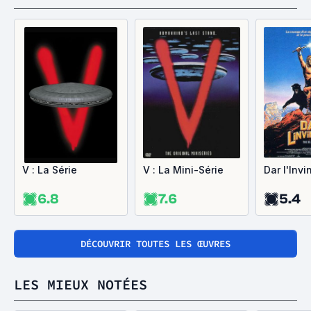
V : La Série
V : La Mini-Série
Dar l'Invi
6.8
7.6
5.4
DÉCOUVRIR TOUTES LES ŒUVRES
LES MIEUX NOTÉES