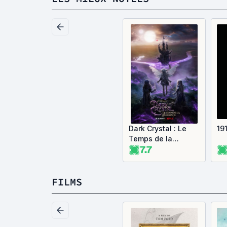
Dark Crystal : Le
19
Temps de la
7.7
résistance
FILMS