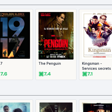
17
The Penguin
Kingsman -
Services secrets
7.6
7.4
7.1