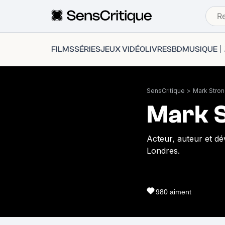
FILMS
SÉRIES
JEUX VIDÉO
LIVRES
BD
MUSIQUE
SensCritique
>
Mark Stro
Mark 
Acteur, auteur et dé
Londres.
980
aiment