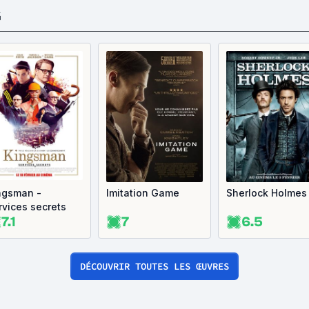
G
ngsman -
Imitation Game
Sherlock Holmes
rvices secrets
7.1
7
6.5
DÉCOUVRIR TOUTES LES ŒUVRES