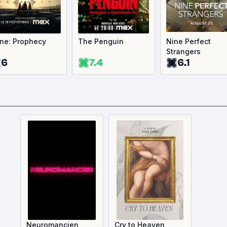
ne: Prophecy
The Penguin
Nine Perfect
Strangers
6
7.4
6.1
Neuromancien
Cry to Heaven