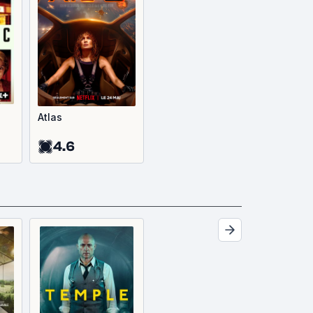
Atlas
4.6