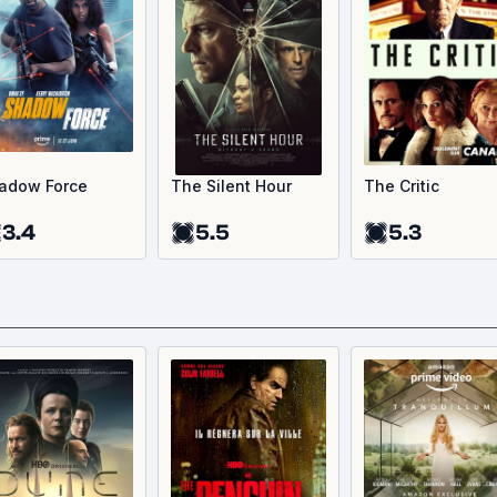
adow Force
The Silent Hour
The Critic
3.4
5.5
5.3