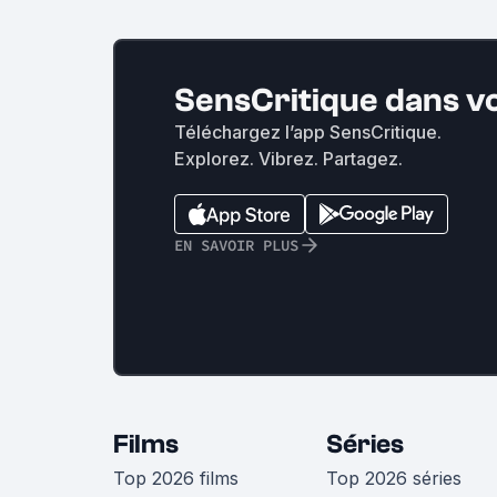
SensCritique dans v
Téléchargez l’app SensCritique.
Explorez. Vibrez. Partagez.
EN SAVOIR PLUS
Films
Séries
Top 2026 films
Top 2026 séries