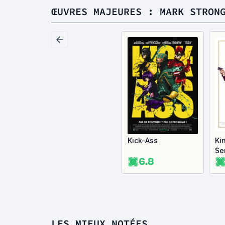
ŒUVRES MAJEURES : MARK STRON
Kick-Ass
Ki
Se
6.8
LES MIEUX NOTÉES