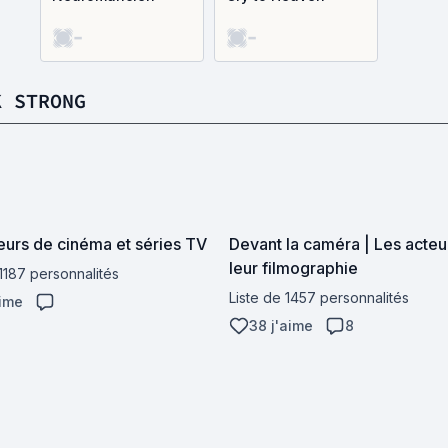
-
-
K STRONG
eurs de cinéma et séries TV
Devant la caméra | Les acteu
leur filmographie
 1187 personnalités
Liste de 1457 personnalités
aime
38 j'aime
8