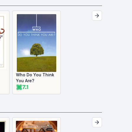
Who Do You Think
You Are?
7.1