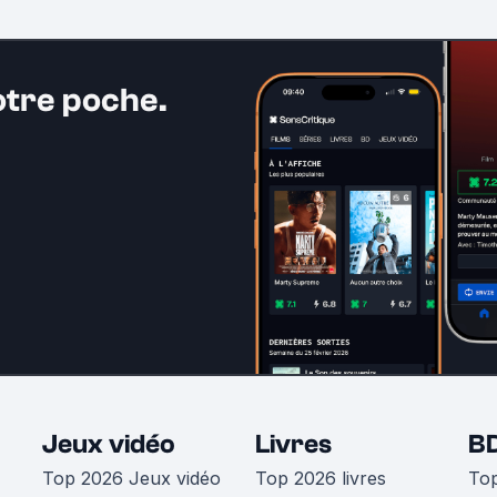
otre poche.
Jeux vidéo
Livres
B
Top 2026 Jeux vidéo
Top 2026 livres
To