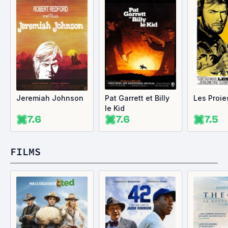
Jeremiah Johnson
Pat Garrett et Billy
Les Proie
le Kid
7.6
7.6
7.5
FILMS