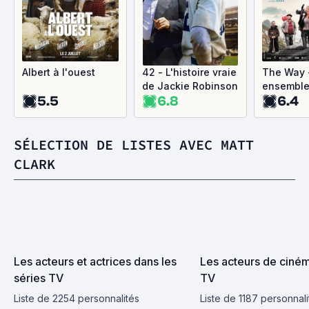
Albert à l'ouest
42 - L'histoire vraie
The Way 
de Jackie Robinson
ensembl
5.5
6.8
6.4
SÉLECTION DE LISTES AVEC MATT
CLARK
Les acteurs et actrices dans les 
Les acteurs de cinéma
séries TV
TV
Liste de 2254 personnalités
Liste de 1187 personnali