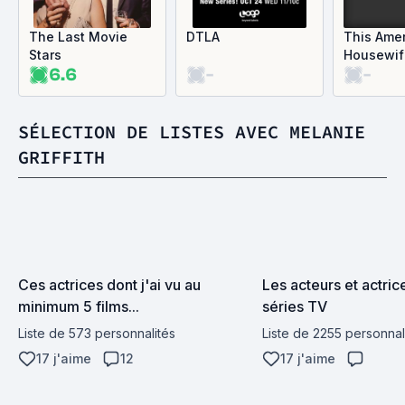
The Last Movie
DTLA
This Ame
Stars
Housewif
6.6
-
-
SÉLECTION DE LISTES AVEC MELANIE
GRIFFITH
Ces actrices dont j'ai vu au 
Les acteurs et actrice
minimum 5 films...
séries TV
Liste de 573 personnalités
Liste de 2255 personnal
17 j'aime
12
17 j'aime