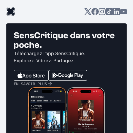
SensCritique dans votre
poche.
Téléchargez l’app SensCritique.
Explorez. Vibrez. Partagez.
EN SAVOIR PLUS