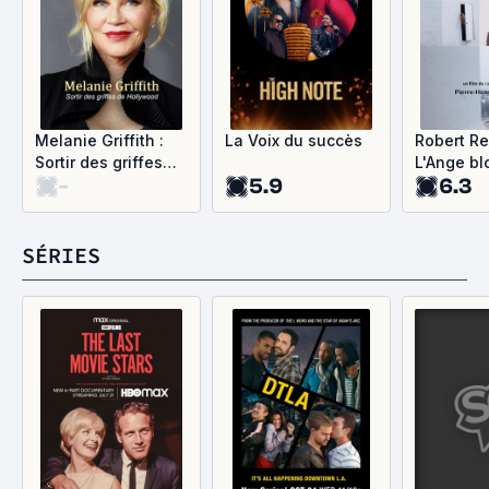
Melanie Griffith :
La Voix du succès
Robert Re
Sortir des griffes
L'Ange bl
-
5.9
6.3
d'Hollywood
SÉRIES