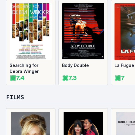
Searching for
Body Double
La Fugue
Debra Winger
7.4
7.3
7
FILMS