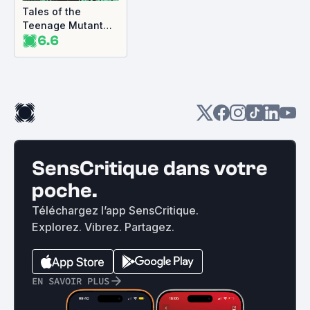
Tales of the
Teenage Mutant
6.6
Ninja Turtles :
Légendes des
Tortues Ninja
SensCritique dans votre
poche.
Téléchargez l’app SensCritique.
Explorez. Vibrez. Partagez.
EN SAVOIR PLUS