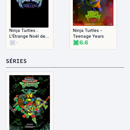
Ninja Turtles :
Ninja Turtles -
L'Étrange Noël des
Teenage Years
-
6.6
Tortues Ninja
SÉRIES