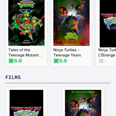
Tales of the
Ninja Turtles -
Ninja Turt
Teenage Mutant
Teenage Years
L'Étrange
6.6
6.6
-
Ninja Turtles :
Tortues N
Légendes des
Tortues Ninja
FILMS