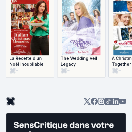
La Recette d'un
The Wedding Veil
A Christm
Noël inoubliable
Legacy
Together
-
-
-
SensCritique dans votre