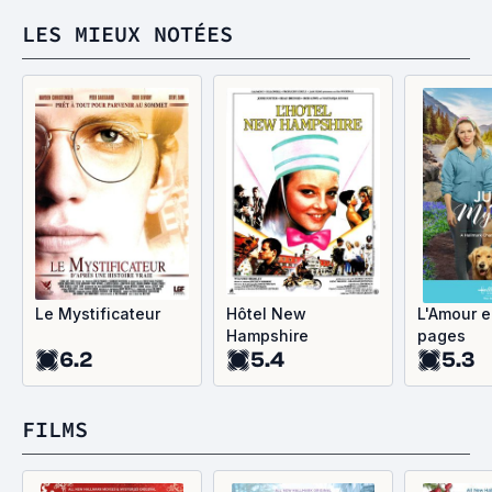
LES MIEUX NOTÉES
Le Mystificateur
Hôtel New
L'Amour e
Hampshire
pages
6.2
5.4
5.3
FILMS