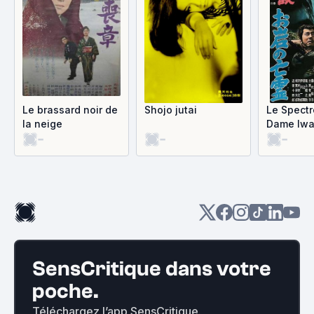
Le brassard noir de
Shojo jutai
Le Spectr
la neige
Dame Iw
-
-
-
SensCritique dans votre
poche.
Téléchargez l’app SensCritique.