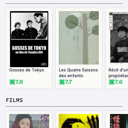
Gosses de Tokyo
Les Qua­tre Sai­sons
Récit d'u
des enfants
propriéta
7.8
7.7
7.6
FILMS