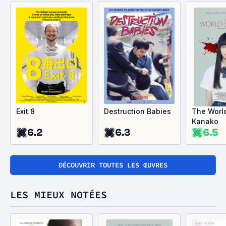
Exit 8
Destruction Babies
The Worl
Kanako
6.2
6.3
6.5
DÉCOUVRIR TOUTES LES ŒUVRES
LES MIEUX NOTÉES