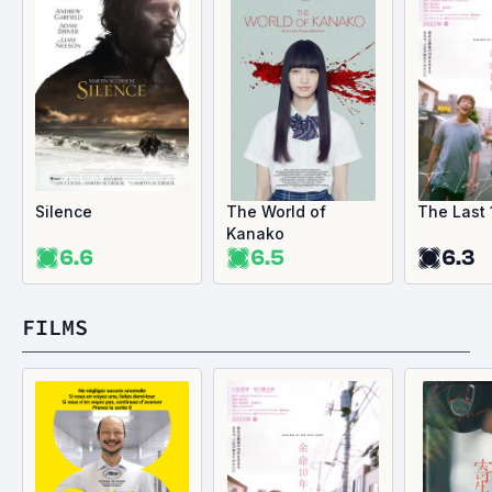
Silence
The World of
The Last 
Kanako
6.6
6.5
6.3
FILMS