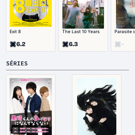
Exit 8
The Last 10 Years
Parasite 
6.2
6.3
-
SÉRIES