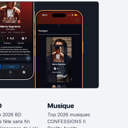
D
Musique
p 2026 BD
Top 2026 musiques
 fête sans fin
CONFESSIONS II