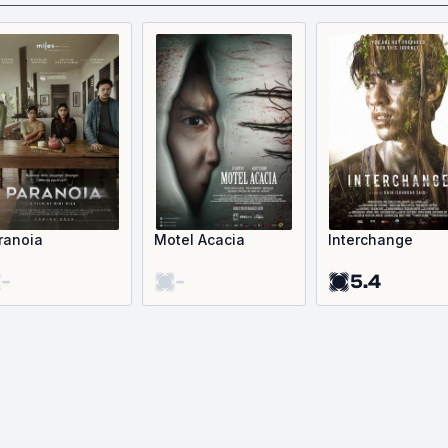
ranoia
Motel Acacia
Interchange
-
-
5.4