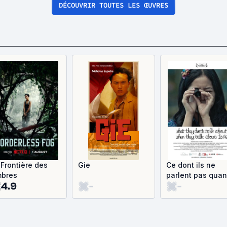
DÉCOUVRIR TOUTES LES ŒUVRES
 Frontière des
Gie
Ce dont ils ne
bres
parlent pas qua
4.9
-
-
ils parlent d'amo