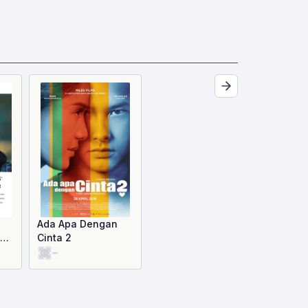
Ada Apa Dengan
nd
Cinta 2
-
ur