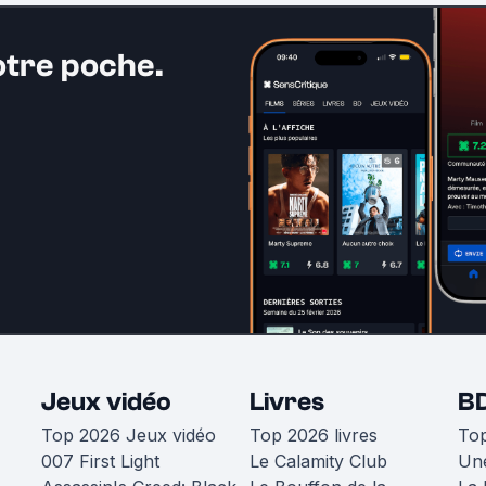
otre poche.
Jeux vidéo
Livres
B
Top 2026 Jeux vidéo
Top 2026 livres
To
007 First Light
Le Calamity Club
Une