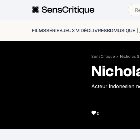
FILMS
SÉRIES
JEUX VIDÉO
LIVRES
BD
MUSIQUE
SensCritique
>
Nicholas S
Nichol
Acteur indonesien né
0