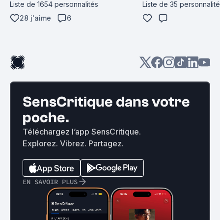
Pierre Melville
Liste de 1654 personnalités
Liste de 35 personnalit
28 j'aime
6
SensCritique dans votre
poche.
Téléchargez l’app SensCritique.
Explorez. Vibrez. Partagez.
EN SAVOIR PLUS