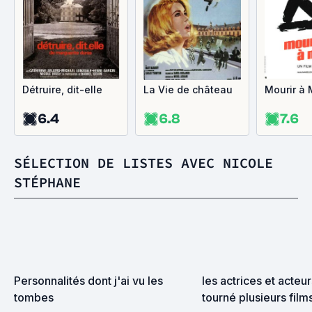
Détruire, dit-elle
La Vie de château
Mourir à 
6.4
6.8
7.6
SÉLECTION DE LISTES AVEC NICOLE
STÉPHANE
Personnalités dont j'ai vu les 
les actrices et acteur
tombes
tourné plusieurs fil