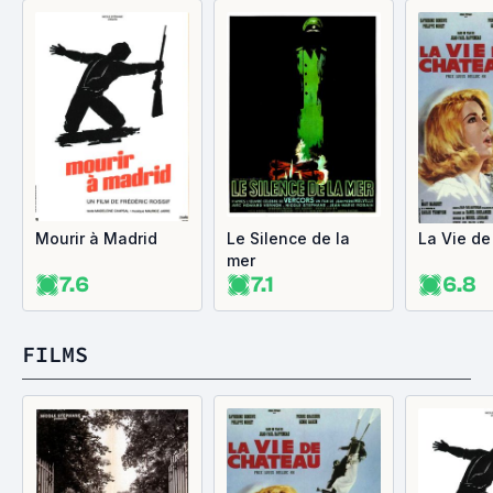
Mourir à Madrid
Le Silence de la
La Vie de
mer
7.6
7.1
6.8
FILMS