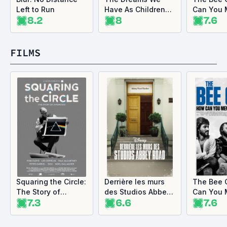
Left to Run
Have As Children
Can You 
8.2
8
7.6
(Live)
Broken H
FILMS
Squaring the Circle:
Derrière les murs
The Bee 
The Story of
des Studios Abbey
Can You 
7.3
6.6
7.6
Hipgnosis
Road
Broken H