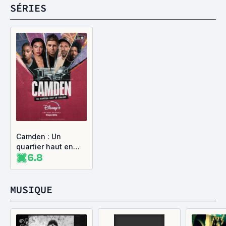
SÉRIES
Camden : Un
quartier haut en
6.8
couleur
MUSIQUE