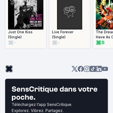
Just One Kiss
Live Forever
The Dre
(Single)
(Single)
Have As C
-
-
8
(Live)
SensCritique dans votre
poche.
Téléchargez l’app SensCritique.
Explorez. Vibrez. Partagez.