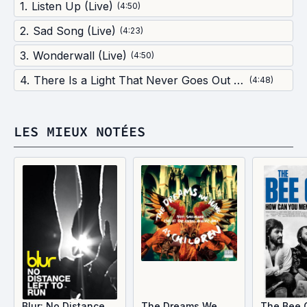
1
.
Listen Up (Live)
(
4:50
)
2
.
Sad Song (Live)
(
4:23
)
3
.
Wonderwall (Live)
(
4:50
)
4
.
There Is a Light That Never Goes Out (Live)
(
4:48
)
LES MIEUX NOTÉES
Blur: No Distance
The Dreams We
The Bee 