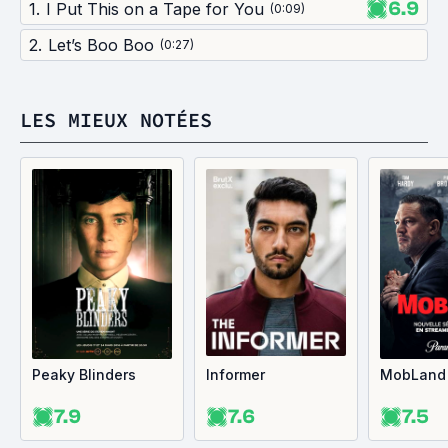
6.9
1
.
I Put This on a Tape for You
(
0:09
)
2
.
Let’s Boo Boo
(
0:27
)
LES MIEUX NOTÉES
Peaky Blinders
Informer
MobLand
7.9
7.6
7.5