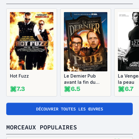
Hot Fuzz
Le Dernier Pub
La Venge
avant la fin du
la peau
7.3
6.5
6.7
monde
DÉCOUVRIR TOUTES LES ŒUVRES
MORCEAUX POPULAIRES