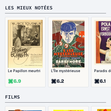
LES MIEUX NOTÉES
Le Papillon meurtri
L'Île mystérieuse
Paradis 
6.9
6.2
6.1
FILMS