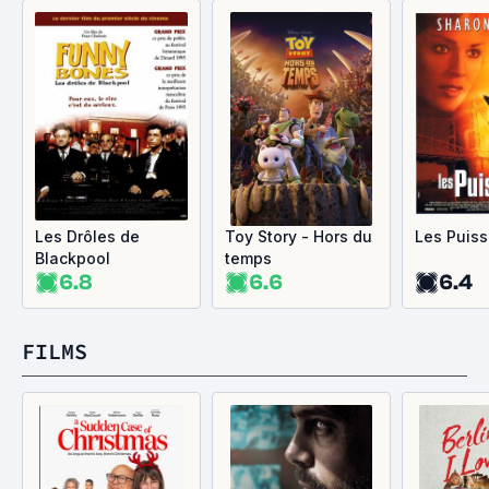
Les Drôles de
Toy Story - Hors du
Les Puiss
Blackpool
temps
6.8
6.6
6.4
FILMS