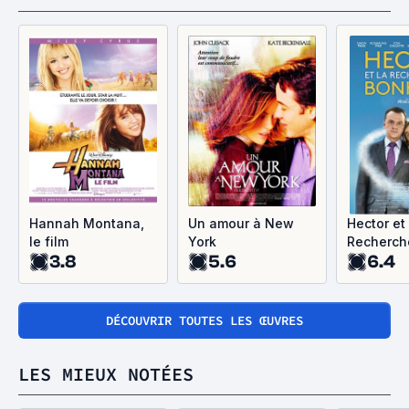
Hannah Montana,
Un amour à New
Hector et 
le film
York
Recherch
3.8
5.6
6.4
bonheur
DÉCOUVRIR TOUTES LES ŒUVRES
LES MIEUX NOTÉES