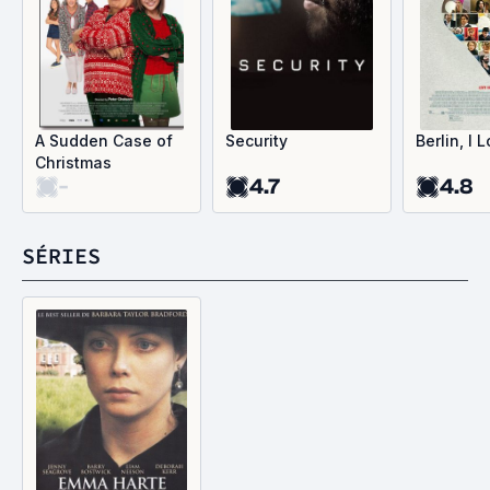
A Sudden Case of
Security
Berlin, I 
Christmas
-
4.7
4.8
SÉRIES