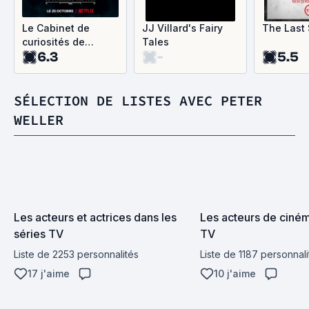
Le Cabinet de
JJ Villard's Fairy
The Last 
curiosités de
Tales
6.3
-
5.5
Guillermo del Toro
SÉLECTION DE LISTES AVEC PETER
WELLER
Les acteurs et actrices dans les 
Les acteurs de cinéma
séries TV
TV
Liste de 2253 personnalités
Liste de 1187 personnali
17 j'aime
10 j'aime