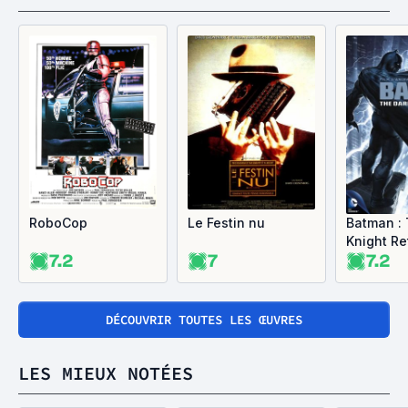
RoboCop
Le Festin nu
Batman :
Knight Re
7.2
7
7.2
partie 1
DÉCOUVRIR TOUTES LES ŒUVRES
LES MIEUX NOTÉES