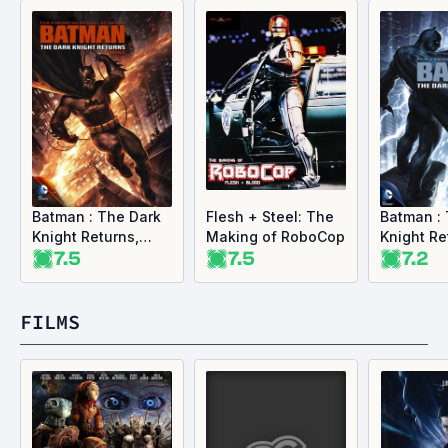
Batman : The Dark
Flesh + Steel: The
Batman :
Knight Returns,
Making of RoboCop
Knight Re
7.5
7.5
7.2
partie 2
partie 1
FILMS