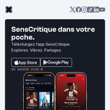
SensCritique dans votre
poche.
Téléchargez l’app SensCritique.
Explorez. Vibrez. Partagez.
EN SAVOIR PLUS