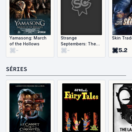
Yamasong: March
Strange
Skin Trad
of the Hollows
Septembers: The
-
-
5.2
Hill Abduction & the
Exeter Encounter
SÉRIES