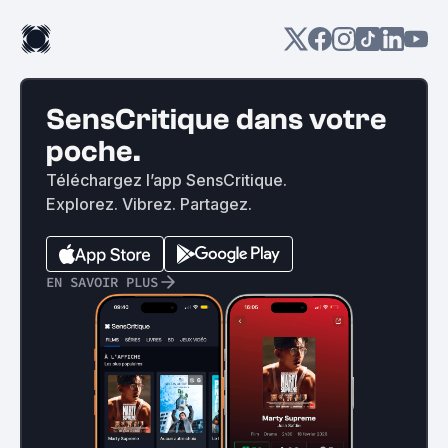
SensCritique dans votre
poche.
Téléchargez l’app SensCritique.
Explorez. Vibrez. Partagez.
EN SAVOIR PLUS