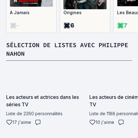
A Jamais
Origines
Les Beau
-
6
7
SÉLECTION DE LISTES AVEC PHILIPPE
NAHON
Les acteurs et actrices dans les 
Les acteurs de cinéma
séries TV
TV
Liste de 2260 personnalités
Liste de 1188 personnali
17 j'aime
10 j'aime