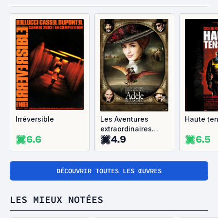
Irréversible
Les Aventures
Haute te
extraordinaires
6.6
4.9
6.5
d'Adèle Blanc-Sec
DÉCOUVRIR TOUTES LES ŒUVRES
LES MIEUX NOTÉES