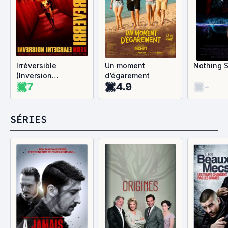
Irréversible
Un moment
Nothing 
(Inversion
d’égarement
7
4.9
-
intégrale)
SÉRIES