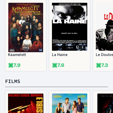
Kaamelott
La Haine
Le Doulo
7.9
7.6
7.3
FILMS