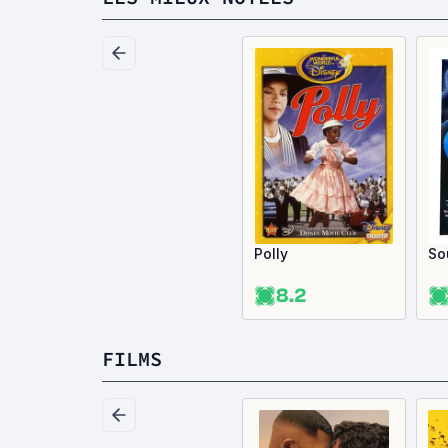
Polly
So
8.2
FILMS