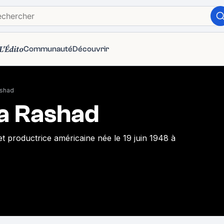
L'Édito
Communauté
Découvrir
ashad
ia Rashad
 et productrice américaine née le 19 juin 1948 à