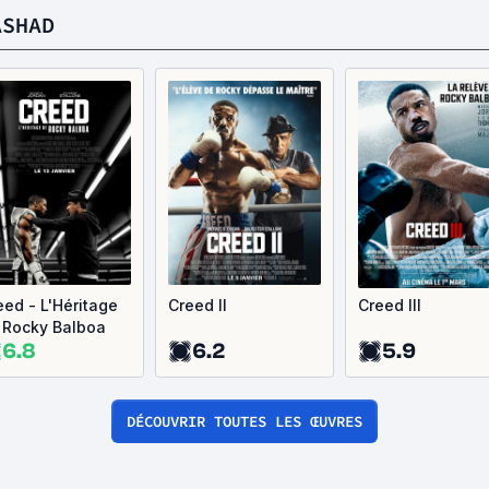
ASHAD
eed - L'Héritage
Creed II
Creed III
 Rocky Balboa
6.8
6.2
5.9
DÉCOUVRIR TOUTES LES ŒUVRES