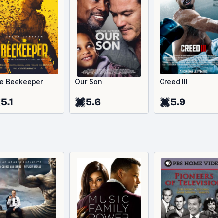
e Beekeeper
Our Son
Creed III
5.1
5.6
5.9