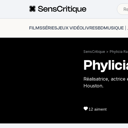
FILMS
SÉRIES
JEUX VIDÉO
LIVRES
BD
MUSIQUE
SensCritique
>
Phylicia R
Phylic
Réalisatrice, actrice
Houston.
12
aiment