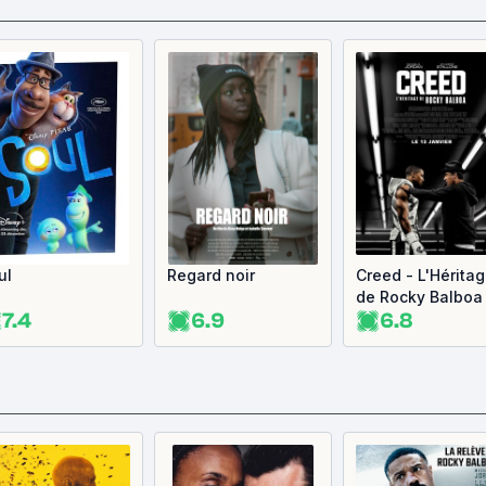
ul
Regard noir
Creed - L'Hérita
de Rocky Balboa
7.4
6.9
6.8