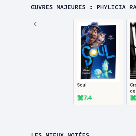
ŒUVRES MAJEURES : PHYLICIA R
Soul
Cr
de
7.4
LES MIEUX NOTÉES