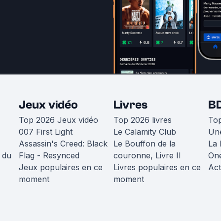
Jeux vidéo
Livres
B
Top 2026 Jeux vidéo
Top 2026 livres
To
007 First Light
Le Calamity Club
Une
Assassin's Creed: Black
Le Bouffon de la
La 
 du
Flag - Resynced
couronne, Livre II
One
Jeux populaires en ce
Livres populaires en ce
Act
moment
moment