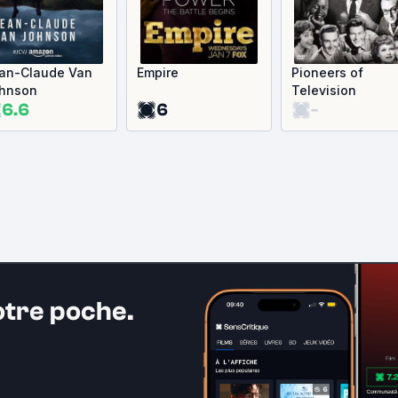
an-Claude Van
Empire
Pioneers of
hnson
Television
6.6
6
-
otre poche.