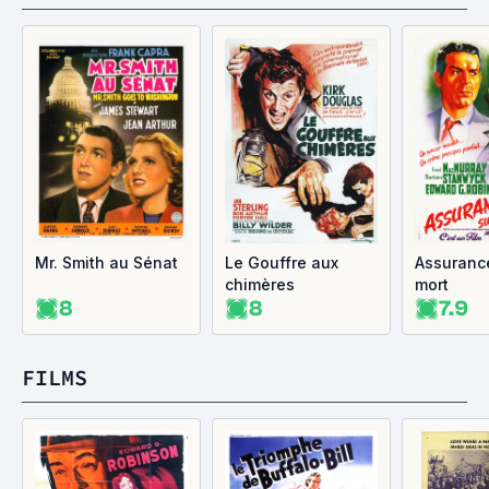
Mr. Smith au Sénat
Le Gouffre aux
Assurance
chimères
mort
8
8
7.9
FILMS