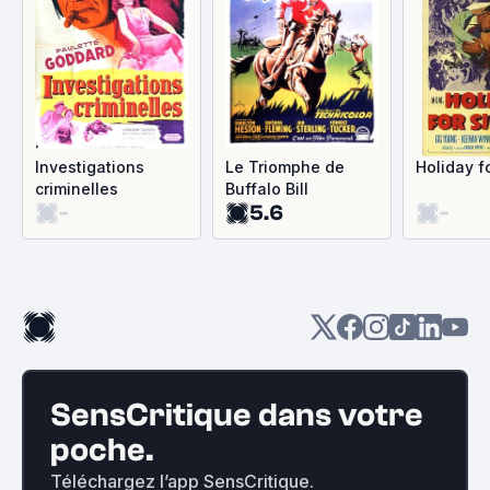
Investigations
Le Triomphe de
Holiday f
criminelles
Buffalo Bill
-
5.6
-
SensCritique dans votre
poche.
Téléchargez l’app SensCritique.