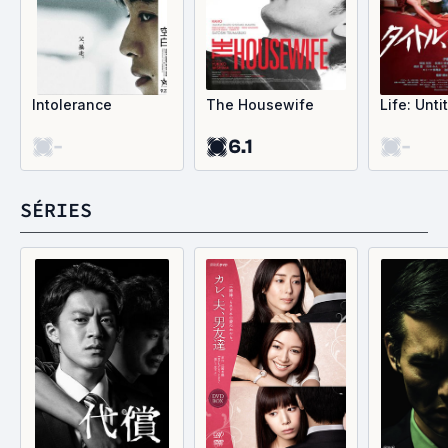
Intolerance
The Housewife
Life: Unti
-
6.1
-
SÉRIES