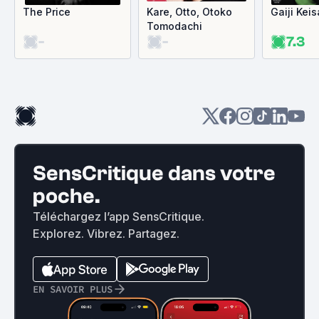
The Price
Kare, Otto, Otoko
Gaiji Kei
Tomodachi
-
-
7.3
SensCritique dans votre
poche.
Téléchargez l’app SensCritique.
Explorez. Vibrez. Partagez.
EN SAVOIR PLUS