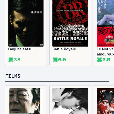
Gaiji Keisatsu
Battle Royale
Le Nouv
amoureu
7.3
6.9
6.9
FILMS