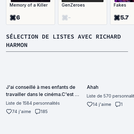
Memory of a Killer
GenZeroes
Fakes
6
-
5.7
SÉLECTION DE LISTES AVEC RICHARD
HARMON
J'ai conseillé à mes enfants de 
Ahah
travailler dans le cinéma.C'est 
Liste de 570 personnali
bien payé et on est nourri à midi
Liste de 1584 personnalités
14 j'aime
1
74 j'aime
185