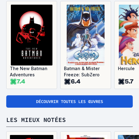
The New Batman
Batman & Mister
Hercule
Adventures
Freeze: SubZero
7.4
6.4
5.7
DÉCOUVRIR TOUTES LES ŒUVRES
LES MIEUX NOTÉES