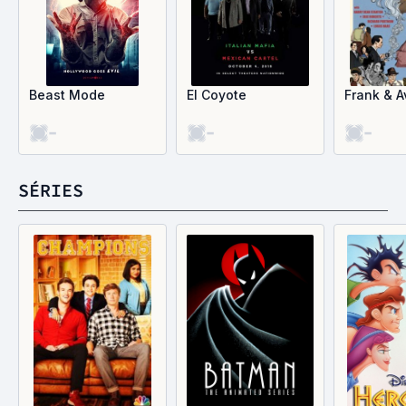
Beast Mode
El Coyote
Frank & A
-
-
-
SÉRIES