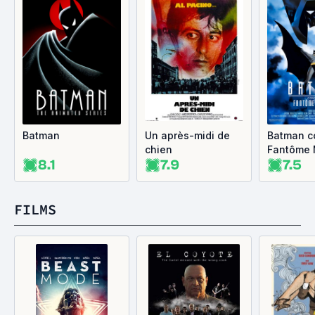
Batman
Un après-midi de
Batman co
chien
Fantôme
8.1
7.9
7.5
FILMS