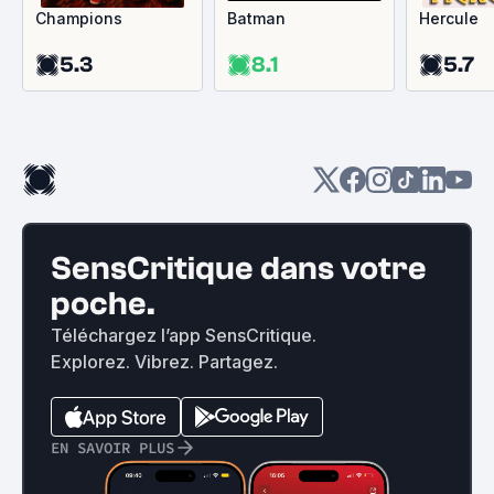
Champions
Batman
Hercule
5.3
8.1
5.7
SensCritique dans votre
poche.
Téléchargez l’app SensCritique.
Explorez. Vibrez. Partagez.
EN SAVOIR PLUS