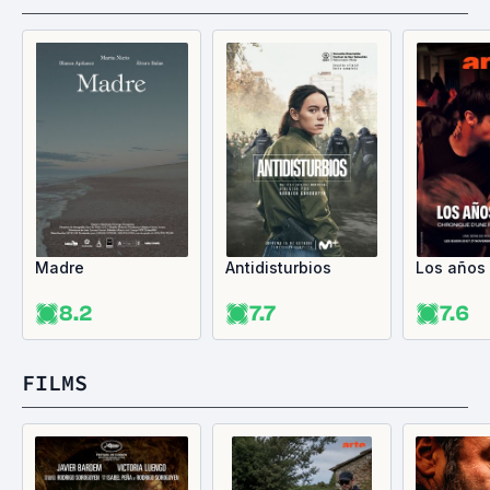
Madre
Antidisturbios
Los años
8.2
7.7
7.6
FILMS