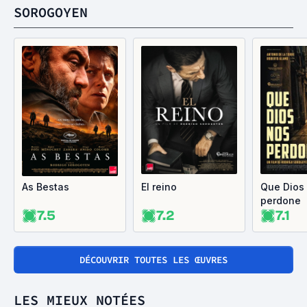
SOROGOYEN
As Bestas
El reino
Que Dios
perdone
7.5
7.2
7.1
DÉCOUVRIR TOUTES LES ŒUVRES
LES MIEUX NOTÉES