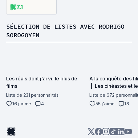
7.1
SÉLECTION DE LISTES AVEC RODRIGO
SOROGOYEN
Les réals dont j'ai vu le plus de 
A la conquête des fil
films
 |  Les cinéastes et le
filmographie
Liste de 231 personnalités
Liste de 672 personnali
16 j'aime
4
55 j'aime
18