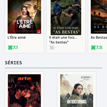
L’Être aimé
Il était une fois...
As Besta
"As bestas"
7.1
-
7.5
SÉRIES