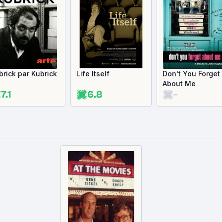
brick par Kubrick
Life Itself
Don't You Forget
About Me
7.1
6.8
-