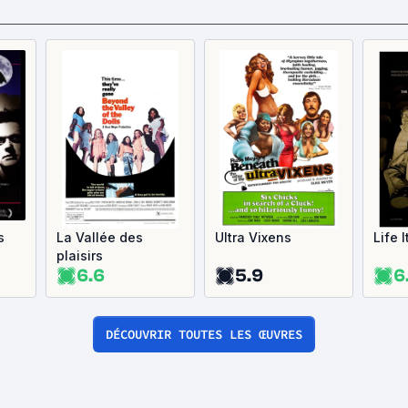
T
s
La Vallée des
Ultra Vixens
Life I
plaisirs
6.6
5.9
6
DÉCOUVRIR TOUTES LES ŒUVRES