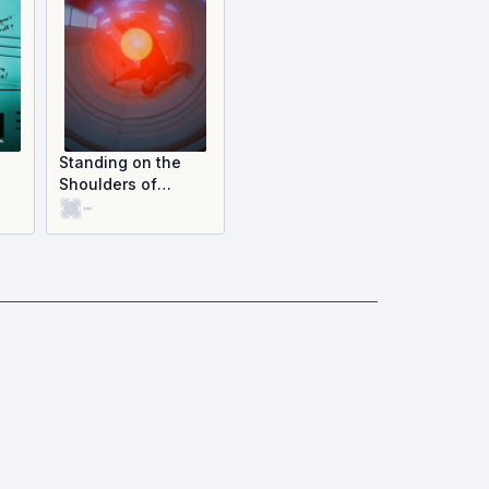
Standing on the
Shoulders of
-
Kubrick: The
Legacy of 2001