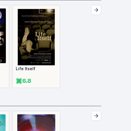
Life Itself
6.8