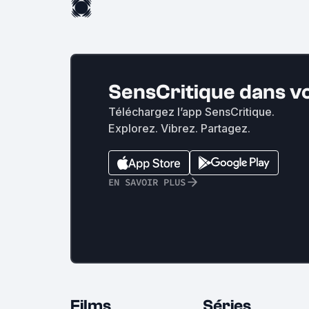
SensCritique dans v
Téléchargez l’app SensCritique.
Explorez. Vibrez. Partagez.
EN SAVOIR PLUS
Films
Séries