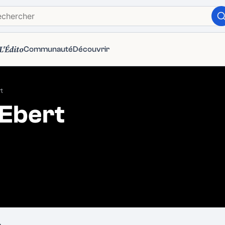
L'Édito
Communauté
Découvrir
t
Ebert