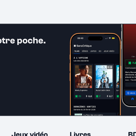
otre poche.
Jeux vidéo
Livres
B