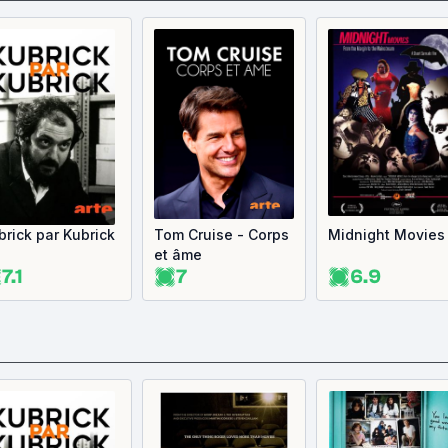
brick par Kubrick
Tom Cruise - Corps
Midnight Movies
et âme
7.1
7
6.9