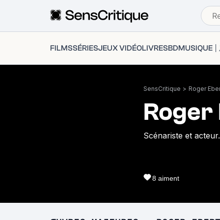
FILMS
SÉRIES
JEUX VIDÉO
LIVRES
BD
MUSIQUE
SensCritique
>
Roger Eber
Roger 
Scénariste et acteur.
8
aiment