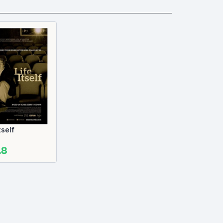
tself
.8