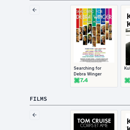
Searching for
Ku
Debra Winger
7.4
FILMS