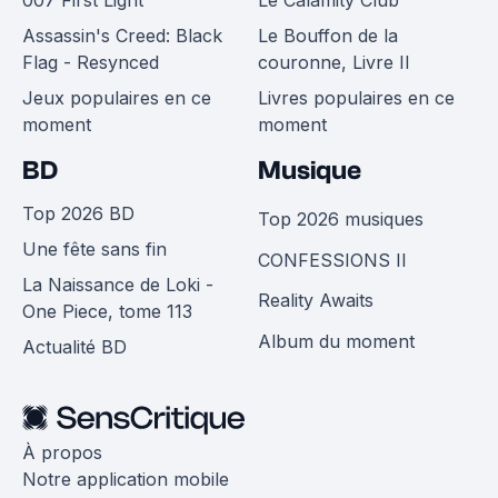
007 First Light
Le Calamity Club
Assassin's Creed: Black
Le Bouffon de la
Flag - Resynced
couronne, Livre II
Jeux populaires en ce
Livres populaires en ce
moment
moment
BD
Musique
Top 2026 BD
Top 2026 musiques
Une fête sans fin
CONFESSIONS II
La Naissance de Loki -
Reality Awaits
One Piece, tome 113
Album du moment
Actualité BD
À propos
Notre application mobile