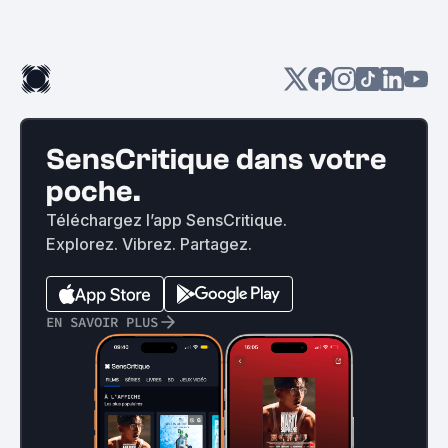
SensCritique dans votre
poche.
Téléchargez l’app SensCritique.
Explorez. Vibrez. Partagez.
EN SAVOIR PLUS