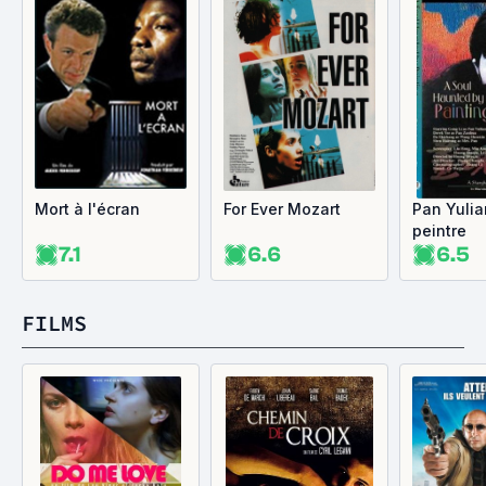
Mort à l'écran
For Ever Mozart
Pan Yulia
peintre
7.1
6.6
6.5
FILMS