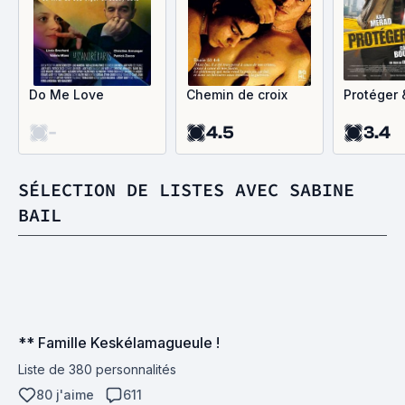
Do Me Love
Chemin de croix
Protéger 
-
4.5
3.4
SÉLECTION DE LISTES AVEC SABINE
BAIL
** Famille Keskélamagueule !
Liste de 380 personnalités
80 j'aime
611