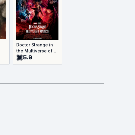
Doctor Strange in
the Multiverse of
5.9
Madness