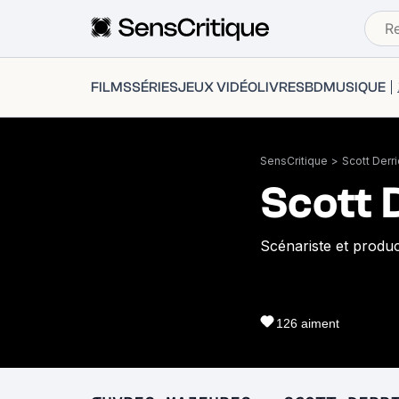
FILMS
SÉRIES
JEUX VIDÉO
LIVRES
BD
MUSIQUE
SensCritique
>
Scott Derr
Scott 
Scénariste et produc
126
aiment