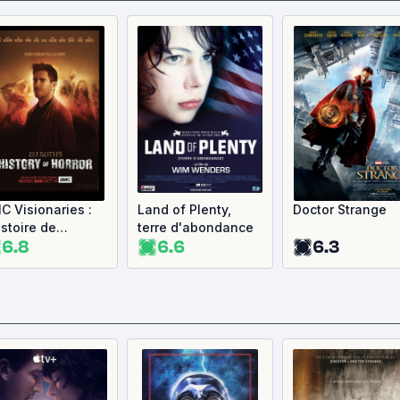
C Visionaries :
Land of Plenty,
Doctor Strange
istoire de
terre d'abondance
6.8
6.6
6.3
orreur avec Eli
th