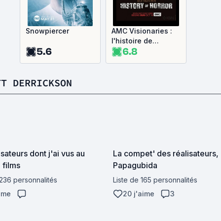
Snowpiercer
AMC Visionaries :
l'histoire de
5.6
6.8
l'horreur avec Eli
Roth
TT DERRICKSON
isateurs dont j'ai vus au
La compet' des réalisateurs,
 films
Papagubida
 236 personnalités
Liste de 165 personnalités
aime
20 j'aime
3