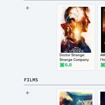
Doctor Strange:
AM
Strange Company
l'h
6.8
l'h
Ro
FILMS