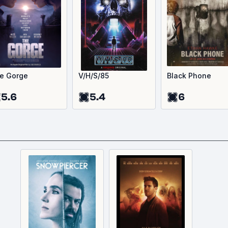
e Gorge
V/H/S/85
Black Phone
5.6
5.4
6