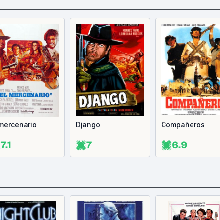
 mercenario
Django
Compañeros
7.1
7
6.9