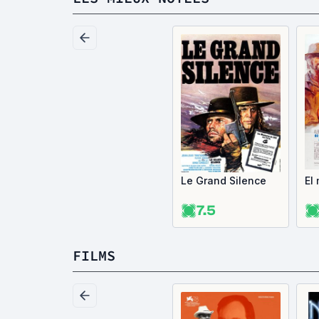
Le Grand Silence
El
7.5
FILMS