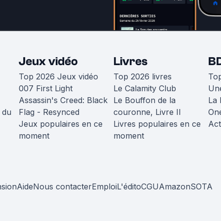
Jeux vidéo
Livres
B
Top 2026 Jeux vidéo
Top 2026 livres
To
007 First Light
Le Calamity Club
Une
Assassin's Creed: Black
Le Bouffon de la
La 
 du
Flag - Resynced
couronne, Livre II
One
Jeux populaires en ce
Livres populaires en ce
Act
moment
moment
nsion
Aide
Nous contacter
Emploi
L'édito
CGU
Amazon
SOTA