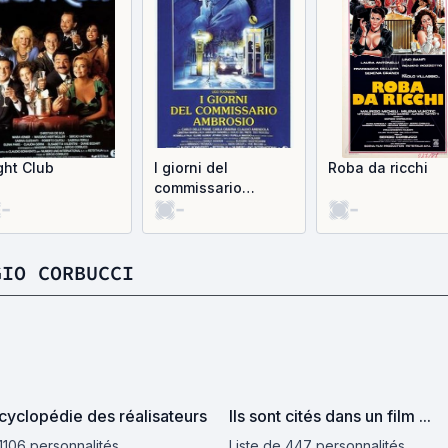
ght Club
I giorni del
Roba da ricchi
commissario
-
-
-
Ambrosio
GIO CORBUCCI
yclopédie des réalisateurs
Ils sont cités dans un film ...
 1106 personnalités
Liste de 447 personnalités