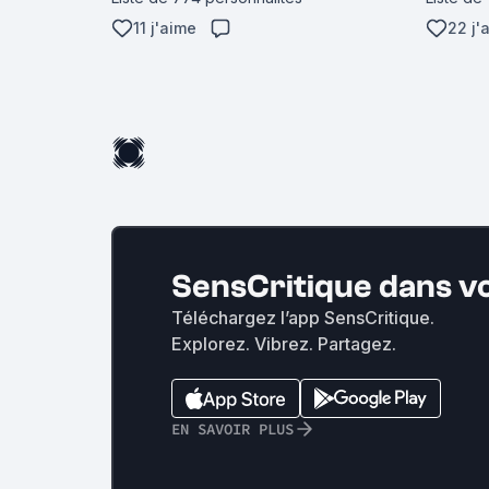
11 j'aime
22 j'
SensCritique dans v
Téléchargez l’app SensCritique.
Explorez. Vibrez. Partagez.
EN SAVOIR PLUS