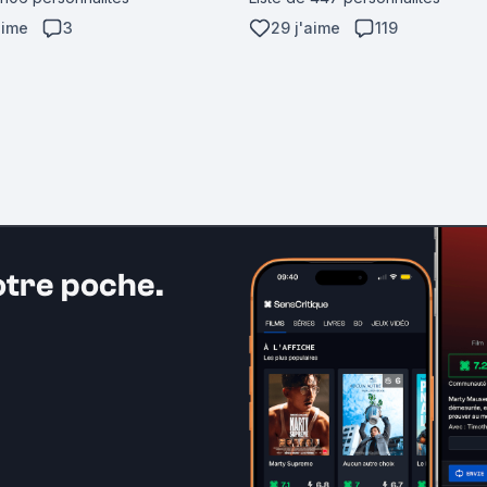
aime
3
29 j'aime
119
otre poche.