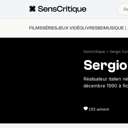
FILMS
SÉRIES
JEUX VIDÉO
LIVRES
BD
MUSIQUE
SensCritique
>
Sergio Cor
Sergio
Réalisateur italien 
décembre 1990 à R
193
aiment