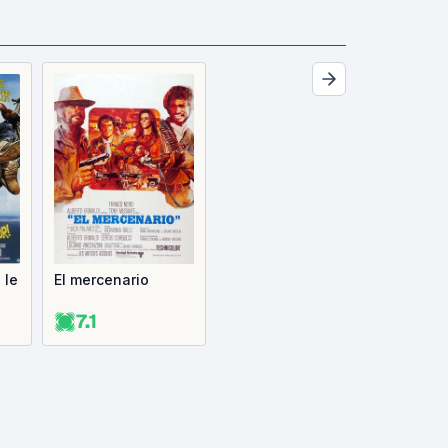
 le
El mercenario
7.1