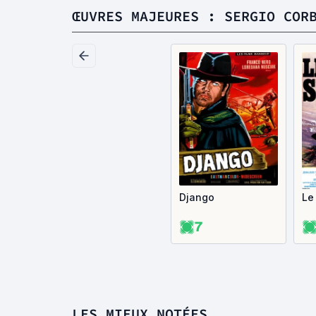
ŒUVRES MAJEURES : SERGIO COR
Django
Le
7
LES MIEUX NOTÉES