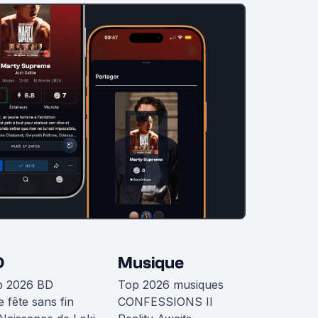
D
Musique
p 2026 BD
Top 2026 musiques
 fête sans fin
CONFESSIONS II