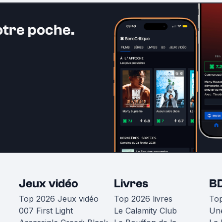
otre poche.
Jeux vidéo
Livres
B
Top 2026 Jeux vidéo
Top 2026 livres
To
007 First Light
Le Calamity Club
Une