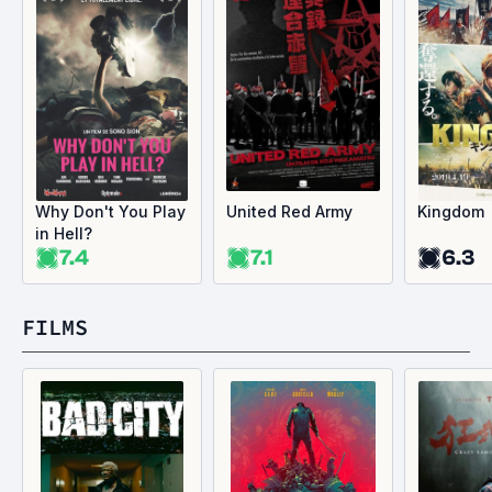
Why Don't You Play
United Red Army
Kingdom
in Hell?
7.4
7.1
6.3
FILMS