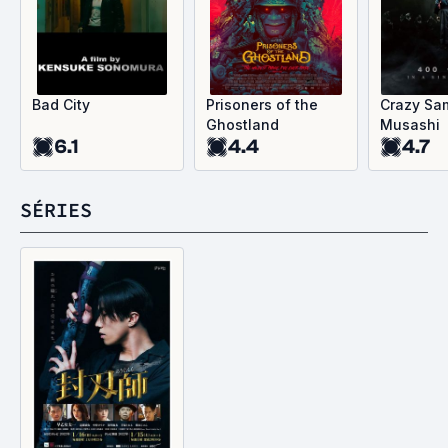
Bad City
Prisoners of the
Crazy Sa
Ghostland
Musashi
6.1
4.4
4.7
SÉRIES