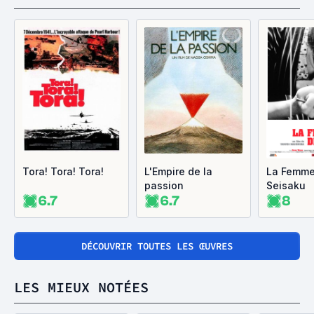
Tora! Tora! Tora!
L'Empire de la
La Femme
passion
Seisaku
6.7
6.7
8
DÉCOUVRIR TOUTES LES ŒUVRES
LES MIEUX NOTÉES