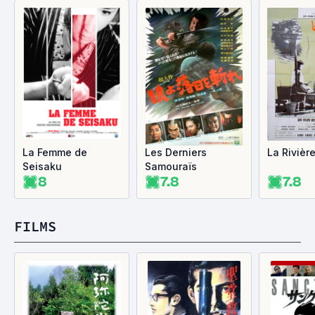
La Femme de
Les Derniers
La Rivièr
Seisaku
Samouraïs
8
7.8
7.8
FILMS