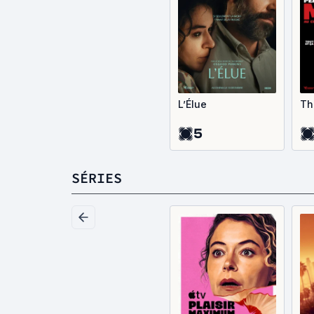
L’Élue
Th
5
SÉRIES