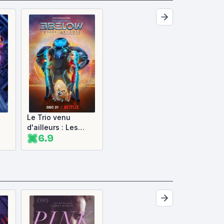
Le Trio venu
d'ailleurs : Les
6.9
Contes d'Arcadia