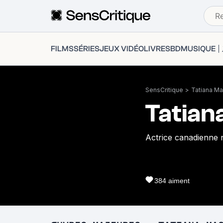
FILMS
SÉRIES
JEUX VIDÉO
LIVRES
BD
MUSIQUE
SensCritique
>
Tatiana Ma
Tatian
Actrice canadienne 
384
aiment