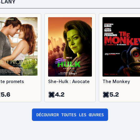
SLANY
 te promets
She-Hulk : Avocate
The Monkey
5.6
4.2
5.2
DÉCOUVRIR TOUTES LES ŒUVRES