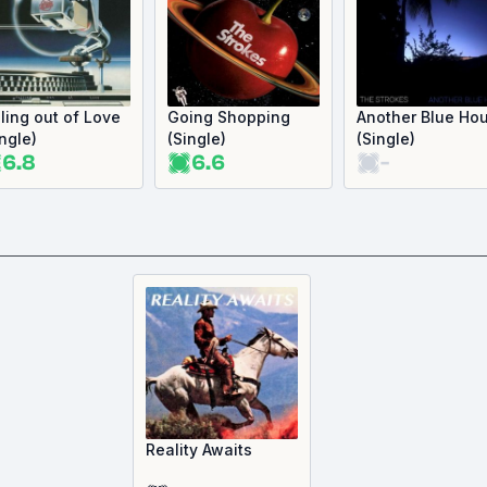
lling out of Love
Going Shopping
Another Blue Hou
ingle)
(Single)
(Single)
6.8
6.6
-
Reality Awaits