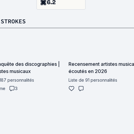
6.2
 STROKES
nquête des discographies |
Recensement artistes music
istes musicaux
écoutés en 2026
 187 personnalités
Liste de 91 personnalités
ime
3