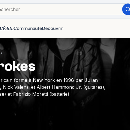
L'Édito
Communauté
Découvrir
es
rokes
ricain formé à New York en 1998 par Julian
 Nick Valensi et Albert Hammond Jr. (guitares),
se) et Fabrizio Moretti (batterie).