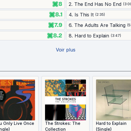
8
2
.
The End Has No End
(
3:0
8.1
4
.
Is This It
(
2:35
)
7.9
6
.
The Adults Are Talking
(
5
8.2
8
.
Hard to Explain
(
3:47
)
Voir plus
u Only Live Once
The Strokes: The
Hard to Explain
ingle)
Collection
(Single)