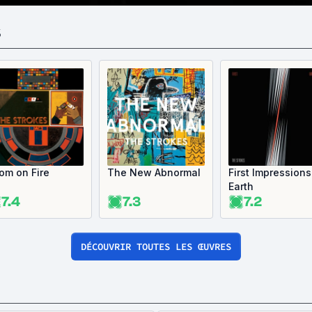
S
om on Fire
The New Abnormal
First Impressions
Earth
7.4
7.3
7.2
DÉCOUVRIR TOUTES LES ŒUVRES