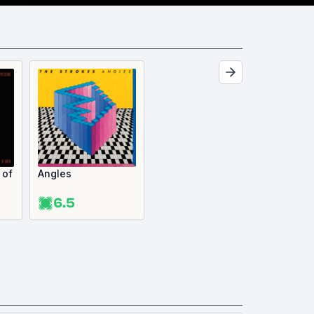
 of
Angles
6.5