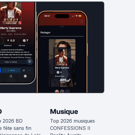
D
Musique
p 2026 BD
Top 2026 musiques
 fête sans fin
CONFESSIONS II