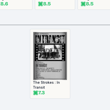
8.6
8.5
8.5
The Strokes : In
Transit
7.3