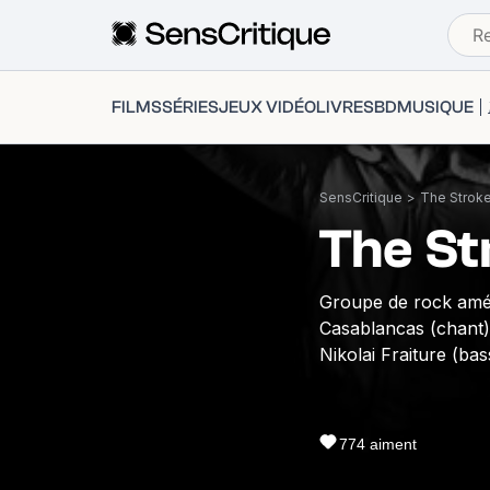
FILMS
SÉRIES
JEUX VIDÉO
LIVRES
BD
MUSIQUE
SensCritique
>
The Strok
The St
Groupe de rock amé
Casablancas (chant),
Nikolai Fraiture (bas
774
aiment