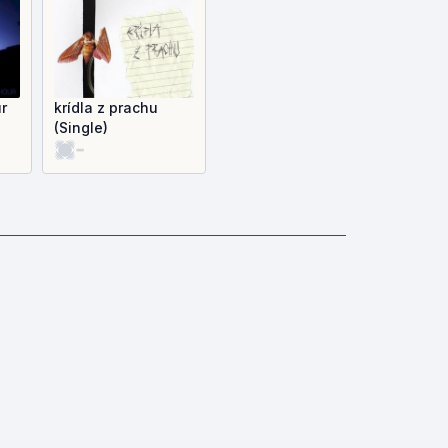
r
krídla z prachu
(Single)
-