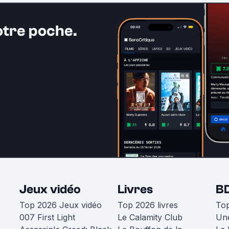
otre poche.
Jeux vidéo
Livres
B
Top 2026 Jeux vidéo
Top 2026 livres
To
007 First Light
Le Calamity Club
Une