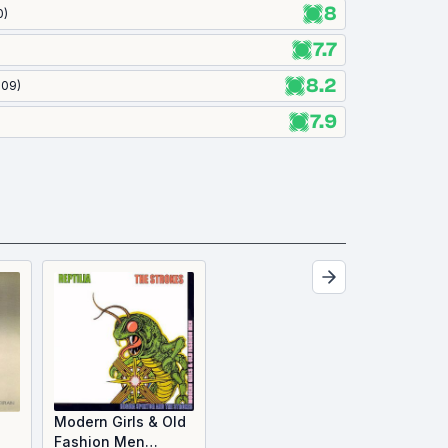
8
0
)
7.7
8.2
:09
)
7.9
Modern Girls & Old
Fashion Men