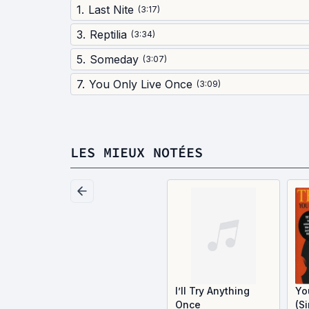
1
.
Last Nite
(
3:17
)
3
.
Reptilia
(
3:34
)
5
.
Someday
(
3:07
)
7
.
You Only Live Once
(
3:09
)
LES MIEUX NOTÉES
I’ll Try Anything
Yo
Once
(S