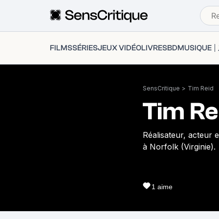
FILMS
SÉRIES
JEUX VIDÉO
LIVRES
BD
MUSIQUE
SensCritique
>
Tim Reid
Tim Re
Réalisateur, acteur
à Norfolk (Virginie).
1
aime