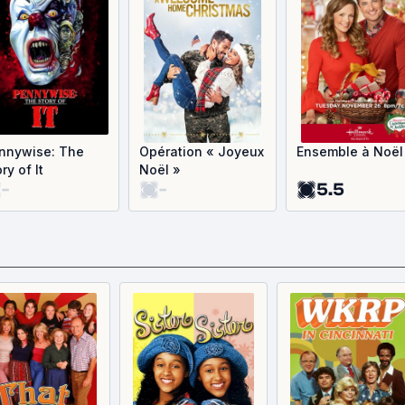
nnywise: The
Opération « Joyeux
Ensemble à Noël
ry of It
Noël »
-
-
5.5