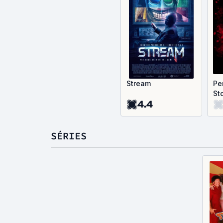
Stream
Pe
Sto
4.4
SÉRIES