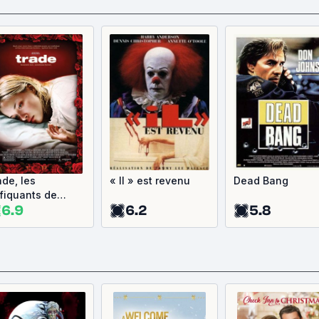
ade, les
« Il » est revenu
Dead Bang
afiquants de
6.9
6.2
5.8
ombre