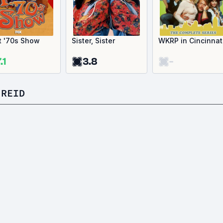
t '70s Show
Sister, Sister
WKRP in Cincinnat
.1
3.8
-
 REID