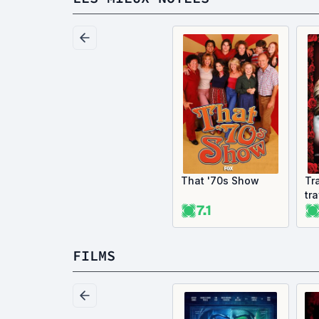
That '70s Show
Tr
tr
7.1
l'
FILMS