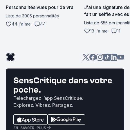
Personnalités vues pour de vrai
J'ai une signature de 
fait un selfie avec eu
Liste de 3005 personnalités
contact tactile avec 
Liste de 655 personnali
44 j'aime
44
13 j'aime
11
SensCritique dans votre
poche.
Téléchargez l’app SensCritique.
Explorez. Vibrez. Partagez.
EN SAVOIR PLUS