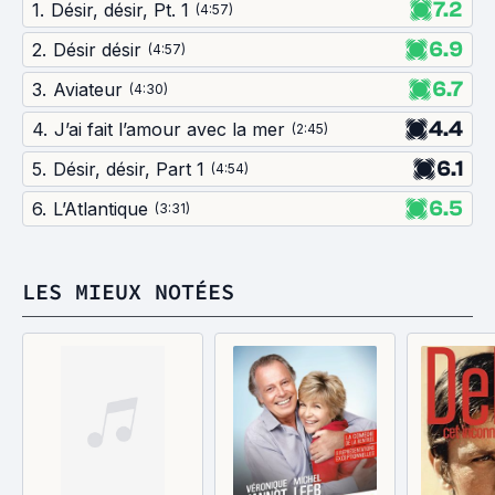
7.2
1
.
Désir, désir, Pt. 1
(
4:57
)
6.9
2
.
Désir désir
(
4:57
)
6.7
3
.
Aviateur
(
4:30
)
4.4
4
.
J’ai fait l’amour avec la mer
(
2:45
)
6.1
5
.
Désir, désir, Part 1
(
4:54
)
6.5
6
.
L’Atlantique
(
3:31
)
LES MIEUX NOTÉES