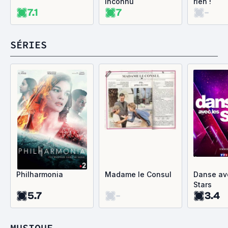
inconnu
rien !
7.1
7
-
SÉRIES
Philharmonia
Madame le Consul
Danse av
Stars
5.7
-
3.4
MUSIQUE