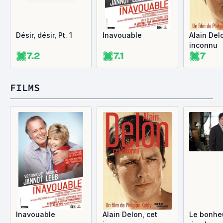
Désir, désir, Pt. 1
Inavouable
Alain Del
inconnu
7.2
7.1
7
FILMS
Inavouable
Alain Delon, cet
Le bonhe