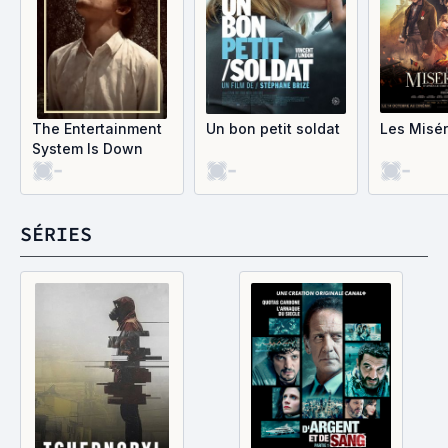
The Entertainment
Un bon petit soldat
Les Misé
System Is Down
-
-
-
SÉRIES