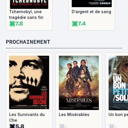
Tchernobyl, une
D’argent et de sang
tragédie sans fin
7.8
7.4
PROCHAINEMENT
Les Survivants du
Les Misérables
Un bon pe
Che
5.8
-
-