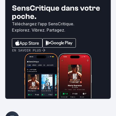
SensCritique dans votre
poche.
Téléchargez l’app SensCritique.
Explorez. Vibrez. Partagez.
EN SAVOIR PLUS