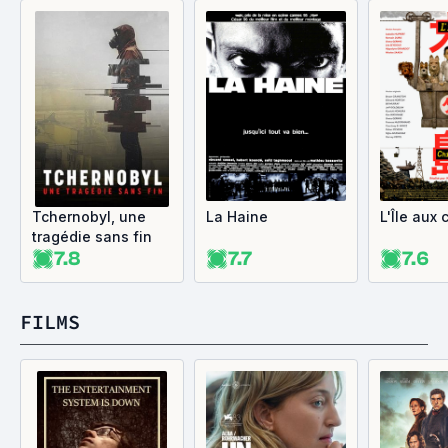
Tchernobyl, une
La Haine
L'Île aux 
tragédie sans fin
7.8
7.7
7.6
FILMS