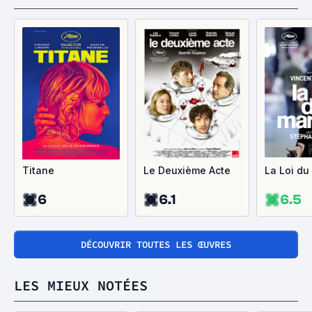
Titane
Le Deuxième Acte
La Loi du
6
6.1
6.5
DÉCOUVRIR TOUTES LES ŒUVRES
LES MIEUX NOTÉES