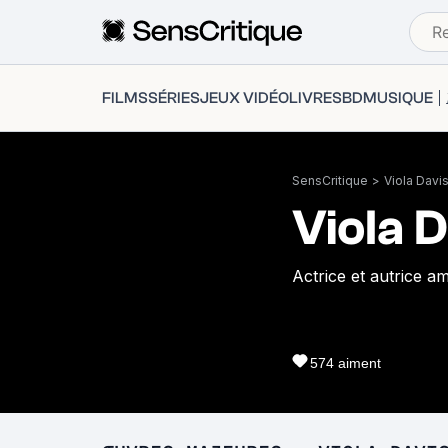
FILMS
SÉRIES
JEUX VIDÉO
LIVRES
BD
MUSIQUE
SensCritique
>
Viola Davi
Viola 
Actrice et autrice a
574
aiment