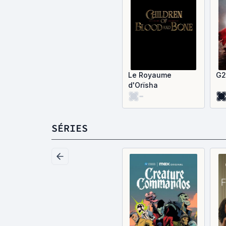
Le Royaume
G2
d'Orïsha
-
SÉRIES