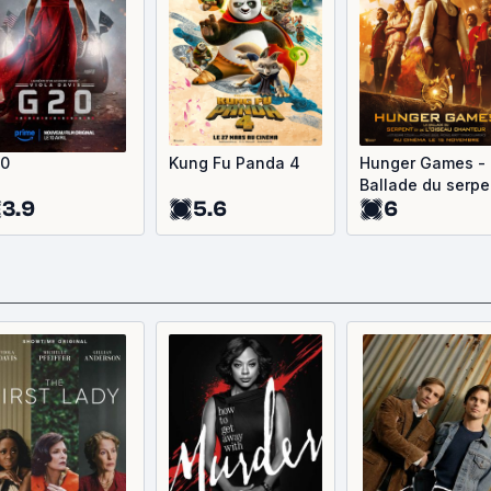
0
Kung Fu Panda 4
Hunger Games - 
Ballade du serpe
3.9
5.6
6
et de l'oiseau
chanteur