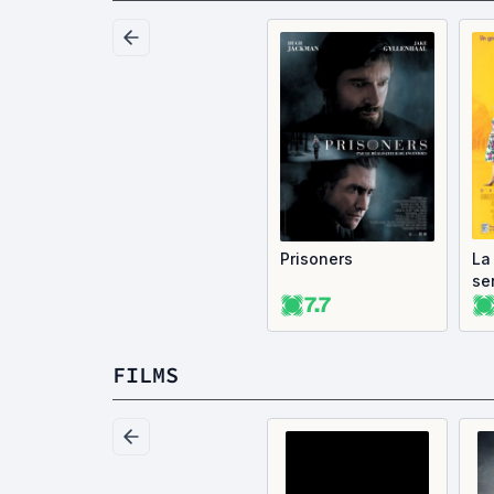
Prisoners
La
se
7.7
FILMS