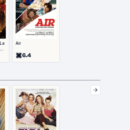
La
Air
nt
6.4