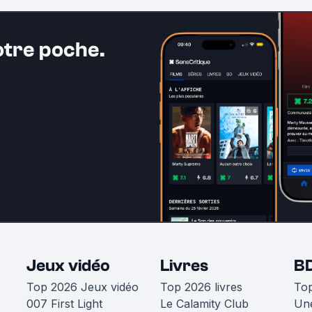
otre poche.
Jeux vidéo
Livres
B
Top 2026 Jeux vidéo
Top 2026 livres
To
007 First Light
Le Calamity Club
Une