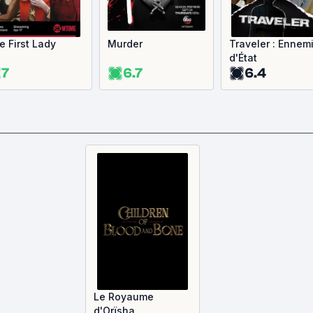
e First Lady
Murder
Traveler : Ennem
d'État
7
6.7
6.4
Le Royaume
d'Orïsha