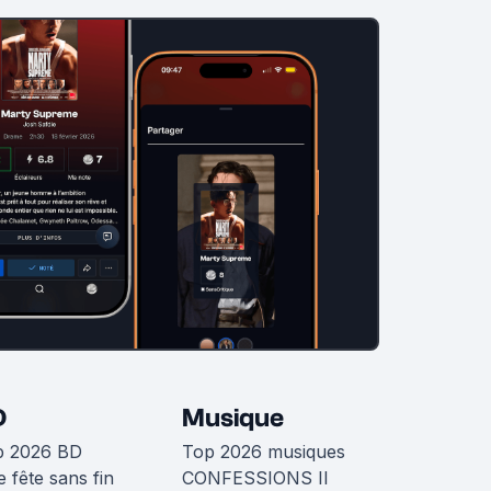
D
Musique
p 2026 BD
Top 2026 musiques
 fête sans fin
CONFESSIONS II