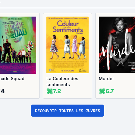
S
icide Squad
La Couleur des
Murder
sentiments
4
7.2
6.7
DÉCOUVRIR TOUTES LES ŒUVRES