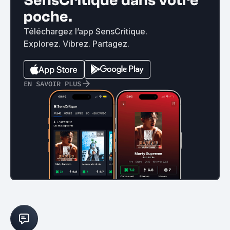
SensCritique dans votre
poche.
Téléchargez l’app SensCritique.
Explorez. Vibrez. Partagez.
EN SAVOIR PLUS