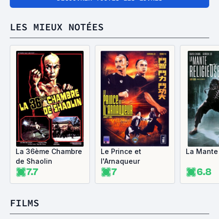
LES MIEUX NOTÉES
La 36ème Chambre
Le Prince et
La Mante 
de Shaolin
l'Arnaqueur
7.7
7
6.8
FILMS