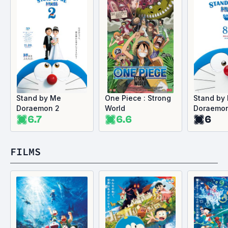
Stand by Me
One Piece : Strong
Stand by
Doraemon 2
World
Doraemo
6.7
6.6
6
FILMS