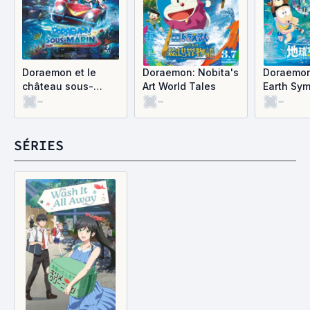
Doraemon et le
Doraemon: Nobita's
Doraemon
château sous-
Art World Tales
Earth Sy
-
-
-
marin
SÉRIES