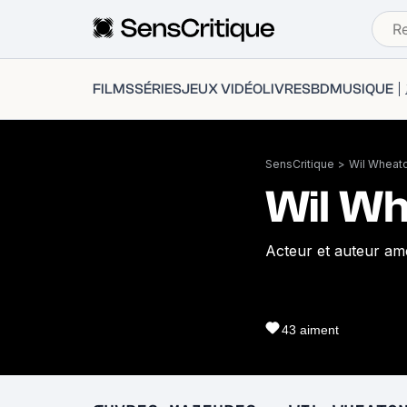
FILMS
SÉRIES
JEUX VIDÉO
LIVRES
BD
MUSIQUE
SensCritique
>
Wil Wheat
Wil W
Acteur et auteur amé
43
aiment