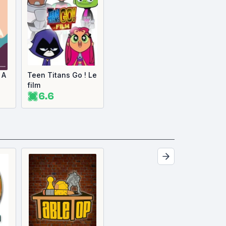
 A
Teen Titans Go ! Le
film
6.6