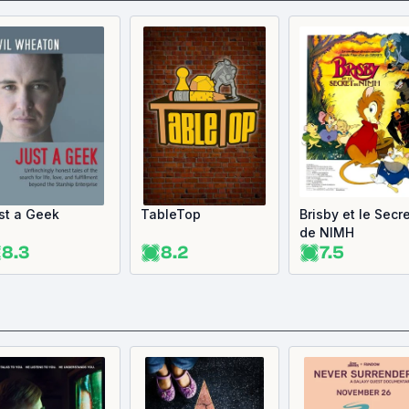
st a Geek
TableTop
Brisby et le Secr
de NIMH
8.3
8.2
7.5