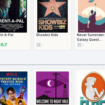
nt-A-Pal
Showbiz Kids
Never Surrender:
Galaxy Quest
6.7
-
-
Documentary