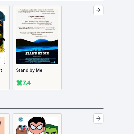
et
Stand by Me
7.4