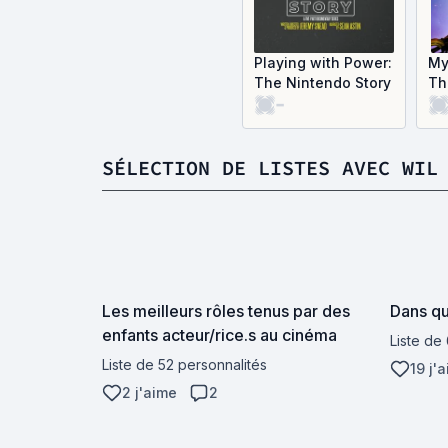
Playing with Power:
My
The Nintendo Story
Th
-
Re
SÉLECTION DE LISTES AVEC WIL
Les meilleurs rôles tenus par des
Dans qu
enfants acteur/rice.s au cinéma
Liste de
Liste de 52 personnalités
19 j'
2 j'aime
2