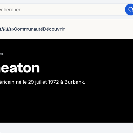
L'Édito
Communauté
Découvrir
on
heaton
ricain né le 29 juillet 1972 à Burbank.