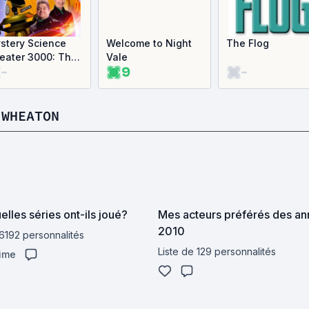
stery Science
Welcome to Night
The Flog
eater 3000: The
Vale
-
9
-
turn
 WHEATON
elles séries ont-ils joué?
Mes acteurs préférés des a
2010
 6192 personnalités
Liste de 129 personnalités
aime