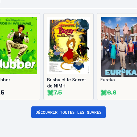
N
ubber
Brisby et le Secret
Eureka
de NIMH
5
7.5
6.6
DÉCOUVRIR TOUTES LES ŒUVRES