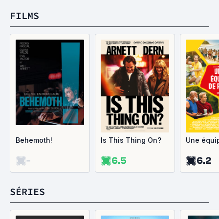
FILMS
Behemoth!
Is This Thing On?
Une équi
-
6.5
6.2
SÉRIES