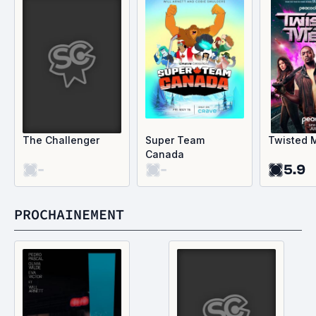
The Challenger
Super Team
Twisted 
Canada
-
-
5.9
PROCHAINEMENT