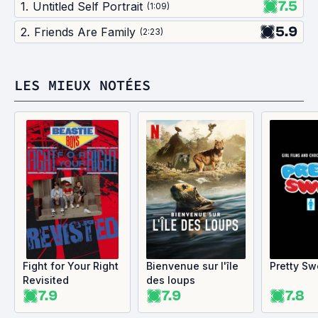
7.5
1
.
Untitled Self Portrait
(
1:09
)
5.9
2
.
Friends Are Family
(
2:23
)
LES MIEUX NOTÉES
Fight for Your Right
Bienvenue sur l'île
Pretty Sw
Revisited
des loups
7.9
7.9
7.8