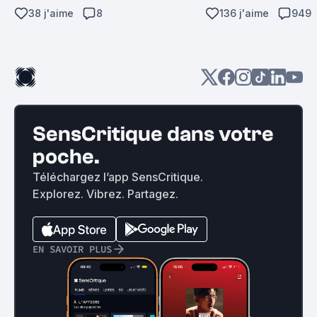
38 j'aime
8
136 j'aime
949
SensCritique dans votre
poche.
Téléchargez l’app SensCritique.
Explorez. Vibrez. Partagez.
EN SAVOIR PLUS