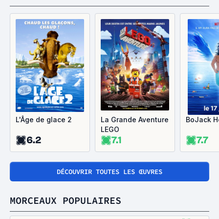
L'Âge de glace 2
La Grande Aventure
BoJack H
LEGO
6.2
7.1
7.7
DÉCOUVRIR TOUTES LES ŒUVRES
MORCEAUX POPULAIRES