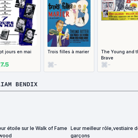
pt jours en mai
Trois filles à marier
The Young and t
Brave
7.5
-
-
LIAM BENDIX
leur étoile sur le Walk of Fame
Leur meilleur rôle,vestiaire 
ywood
garçons