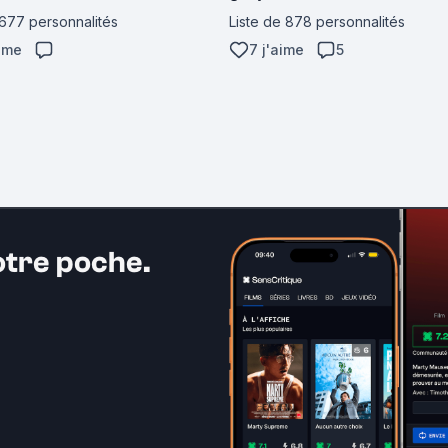
 677 personnalités
Liste de 878 personnalités
aime
7 j'aime
5
otre poche.