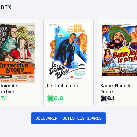
NDIX
stoire de
Le Dahlia bleu
Barbe-Noire le
tective
Pirate
7.1
6.6
6.1
DÉCOUVRIR TOUTES LES ŒUVRES