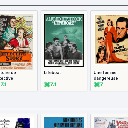
stoire de
Lifeboat
Une femme
tective
dangereuse
7.1
7.1
7