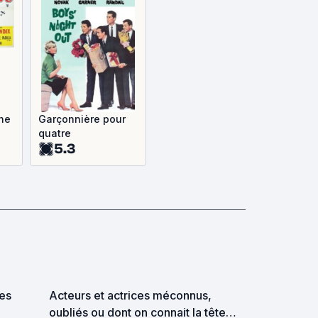
he
Garçonnière pour
quatre
5.3
des
Acteurs et actrices méconnus,
oubliés ou dont on connait la tête