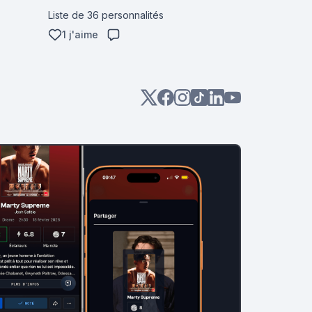
mais pas le nom.
Liste de 36 personnalités
1 j'aime