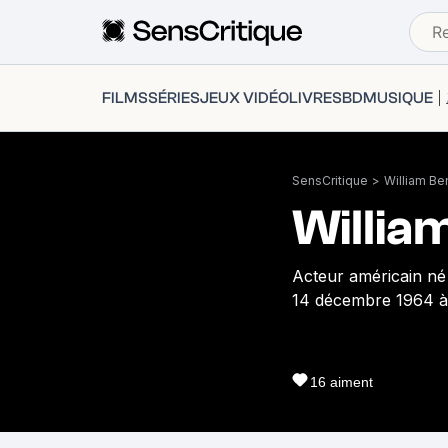
FILMS
SÉRIES
JEUX VIDÉO
LIVRES
BD
MUSIQUE
SensCritique
>
William Be
Willia
Acteur américain né 
14 décembre 1964 à
16
aiment