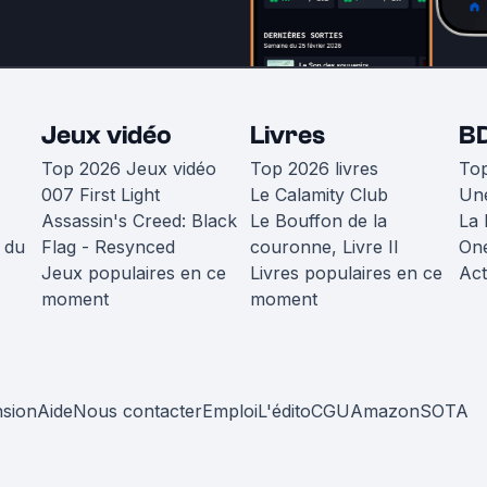
Jeux vidéo
Livres
B
Top 2026 Jeux vidéo
Top 2026 livres
To
007 First Light
Le Calamity Club
Une
Assassin's Creed: Black
Le Bouffon de la
La 
 du
Flag - Resynced
couronne, Livre II
One
Jeux populaires en ce
Livres populaires en ce
Act
moment
moment
nsion
Aide
Nous contacter
Emploi
L'édito
CGU
Amazon
SOTA