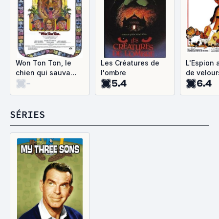
Won Ton Ton, le
Les Créatures de
L'Espion 
chien qui sauva
l'ombre
de velour
-
5.4
6.4
Hollywood
SÉRIES