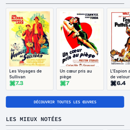
Les Voyages de
Un cœur pris au
L'Espion 
Sullivan
piège
de velour
7.3
7
6.4
DÉCOUVRIR TOUTES LES ŒUVRES
LES MIEUX NOTÉES