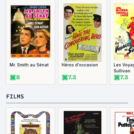
Mr. Smith au Sénat
Héros d'occasion
Les Voya
Sullivan
8
7.3
7.3
FILMS